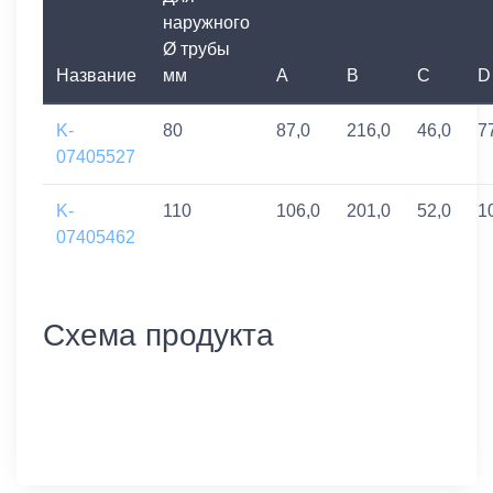
наружного
Ø трубы
Название
мм
A
B
C
D
K-
80
87,0
216,0
46,0
7
07405527
K-
110
106,0
201,0
52,0
1
07405462
Схема продукта