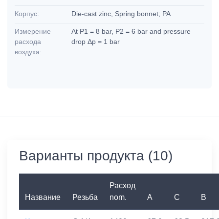
Корпус:
Die-cast zinc, Spring bonnet; PA
Измерение
At P1 = 8 bar, P2 = 6 bar and pressure
расхода
drop Δp = 1 bar
воздуха:
Варианты продукта (10)
Расход
Название
Резьба
nom.
A
C
B