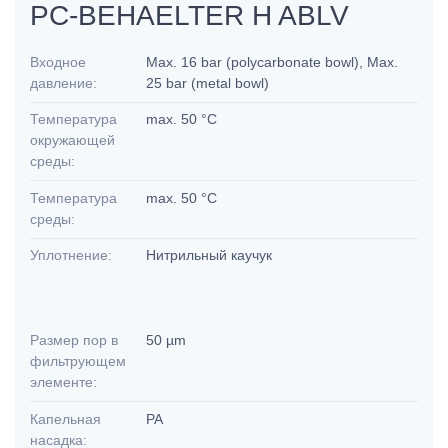
PC-BEHAELTER H ABLV
Входное
Max. 16 bar (polycarbonate bowl), Max.
давление:
25 bar (metal bowl)
Температура
max. 50 °C
окружающей
среды:
Температура
max. 50 °C
среды:
Уплотнение:
Нитрильный каучук
Размер пор в
50 µm
фильтрующем
элементе:
Капельная
PA
насадка: