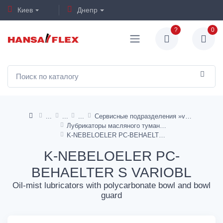
Киев
Днепр
?
0
Сервисные подразделения »variobloc«
Лубрикаторы масляного тумана
K-NEBELOELER PC-BEHAELTER S VARIOBL
K-NEBELOELER PC-
BEHAELTER S VARIOBL
Oil-mist lubricators with polycarbonate bowl and bowl
guard