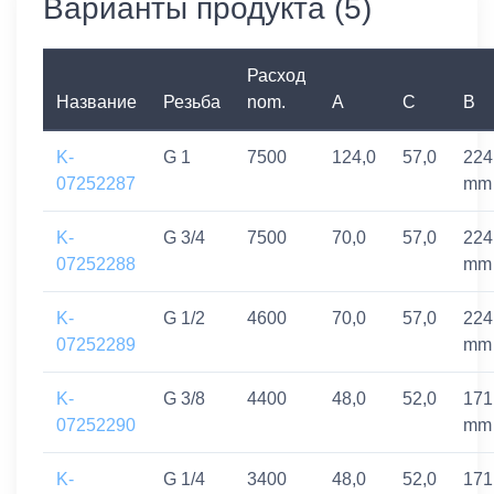
Варианты продукта (5)
Расход
Название
Резьба
nom.
A
C
B
K-
G 1
7500
124,0
57,0
224
07252287
mm
K-
G 3/4
7500
70,0
57,0
224
07252288
mm
K-
G 1/2
4600
70,0
57,0
224
07252289
mm
K-
G 3/8
4400
48,0
52,0
171
07252290
mm
K-
G 1/4
3400
48,0
52,0
171