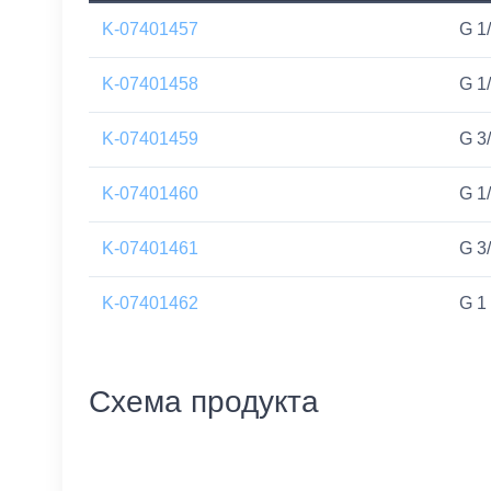
K-07401457
G 1
K-07401458
G 1
K-07401459
G 3
K-07401460
G 1
K-07401461
G 3
K-07401462
G 1
Схема продукта