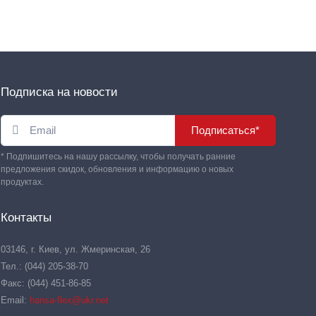
Подписка на новости
Подписаться*
* Подпишитесь на нашу рассылку, чтобы получать ранние
предложения скидок, обновления и информацию о новых
продуктах.
Контакты
03146, г. Киев, ул. Жмеринская, 26
Тел.: (044) 205-38-70
Факс: (044) 451-86-85
Email:
hansa-flex@ukr.net