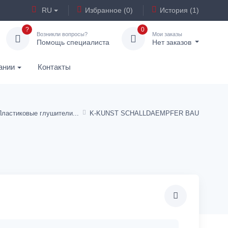
RU
Избранное (0)
История (1)
?
0
Возникли вопросы?
Мои заказы
Помощь специалиста
Нет заказов
ании
Контакты
Пластиковые глушители
K-KUNST SCHALLDAEMPFER BAU