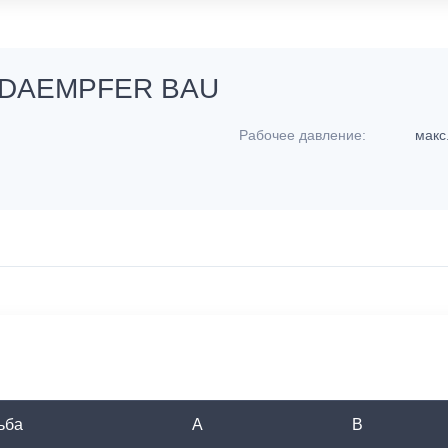
LDAEMPFER BAU
Рабочее давление:
макс
ьба
A
B