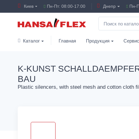
Киев
Пн-Пт: 08:00-17:00
Днепр
Пн-П
Каталог
Главная
Продукция
Серви
K-KUNST SCHALLDAEMPFE
BAU
Plastic silencers, with steel mesh and cotton cloth fil