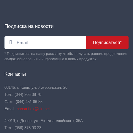
Подписка на новости
Подписаться*
* Подпишитесь на нашу рассылку, чтобы получать ранние предложения
скидок, обновления и информацию о новых продуктах.
Контакты
03146, г. Киев, ул. Жмеринская, 26
Тел.: (044) 205-38-70
Факс: (044) 451-86-85
Email:
hansa-flex@ukr.net
49019, г. Днепр, ул. Ак. Белелюбского, 36А
Тел.: (056) 375-93-23