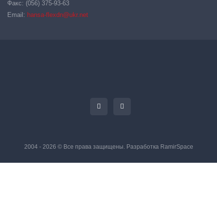
Факс: (056) 375-93-63
Email:
hansa-flexdn@ukr.net
2004 - 2026 © Все права защищены. Разработка
RamirSpace