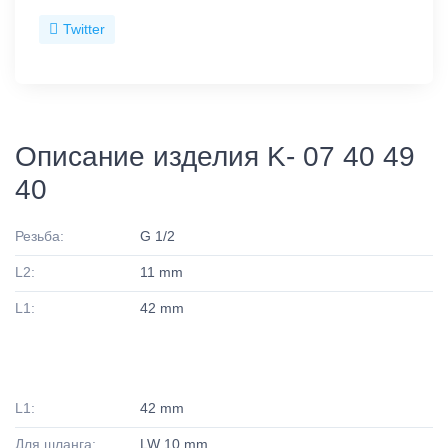
Twitter
Описание изделия K- 07 40 49
40
Резьба:
G 1/2
L2:
11 mm
L1:
42 mm
L1:
42 mm
Для шланга:
LW 10 mm