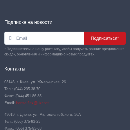
Подписка на новости
Подписаться*
* Подпишитесь на нашу рассылку, чтобы получать ранние предложения
скидок, обновления и информацию о новых продуктах.
Контакты
03146, г. Киев, ул. Жмеринская, 26
Тел.: (044) 205-38-70
Факс: (044) 451-86-85
Email:
hansa-flex@ukr.net
49019, г. Днепр, ул. Ак. Белелюбского, 36А
Тел.: (056) 375-93-23
Факс: (056) 375-93-63