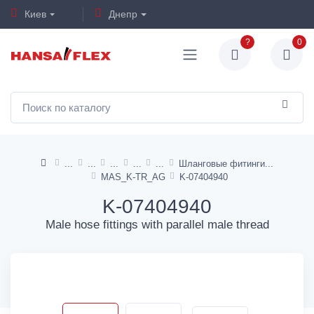
Киев
Днепр
?
0
Шланговые фитинги
MAS_K-TR_AG
K-07404940
K-07404940
Male hose fittings with parallel male thread