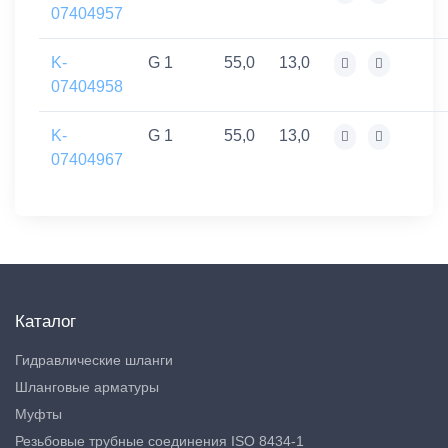
07404957
K-
G 1
55,0
13,0
07404958
K-
G 1
55,0
13,0
07404967
Каталог
Гидравлические шланги
Шланговые арматуры
Муфты
Резьбовые трубные соединения ISO 8434-1