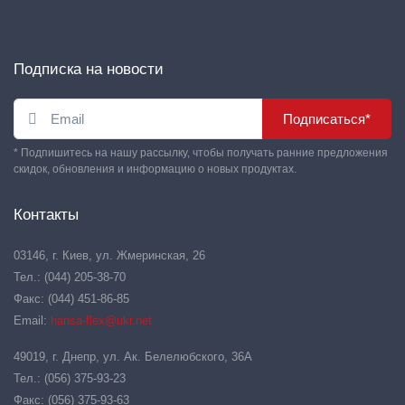
Подписка на новости
Подписаться*
* Подпишитесь на нашу рассылку, чтобы получать ранние предложения
скидок, обновления и информацию о новых продуктах.
Контакты
03146, г. Киев, ул. Жмеринская, 26
Тел.: (044) 205-38-70
Факс: (044) 451-86-85
Email:
hansa-flex@ukr.net
49019, г. Днепр, ул. Ак. Белелюбского, 36А
Тел.: (056) 375-93-23
Факс: (056) 375-93-63