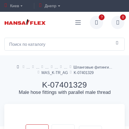
Киев
Днепр
?
0
Шланговые фитинги
MAS_K-TR_AG
K-07401329
K-07401329
Male hose fittings with parallel male thread