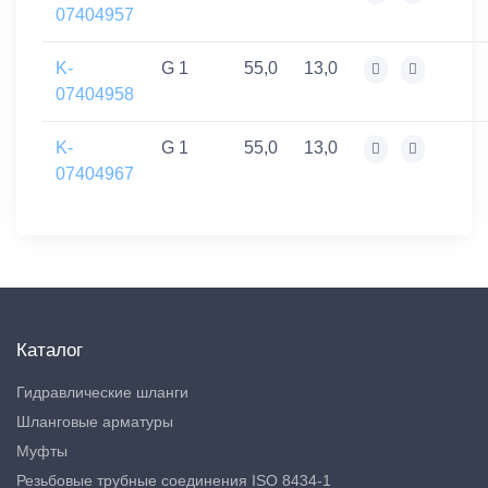
07404957
K-
G 1
55,0
13,0
07404958
K-
G 1
55,0
13,0
07404967
Каталог
Гидравлические шланги
Шланговые арматуры
Муфты
Резьбовые трубные соединения ISO 8434-1