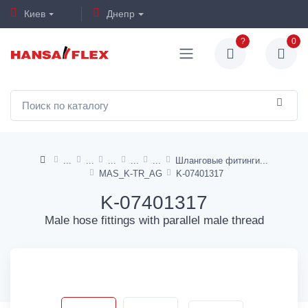
Киев
Днепр
?
0
Шланговые фитинги
MAS_K-TR_AG
K-07401317
K-07401317
Male hose fittings with parallel male thread