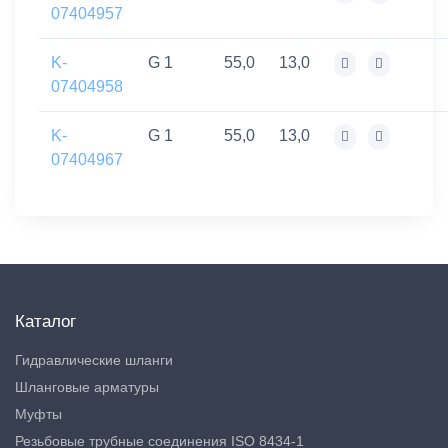
07404957
K-
G 1
55,0
13,0
07404958
K-
G 1
55,0
13,0
07404967
Каталог
Гидравлические шланги
Шланговые арматуры
Муфты
Резьбовые трубные соединения ISO 8434-1