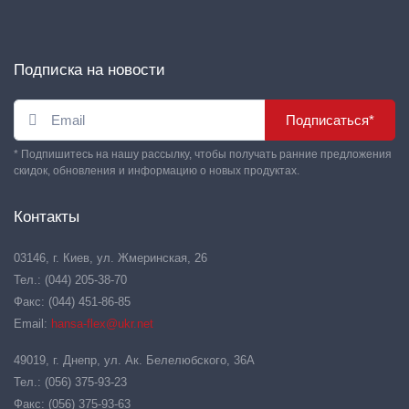
Подписка на новости
Подписаться*
* Подпишитесь на нашу рассылку, чтобы получать ранние предложения
скидок, обновления и информацию о новых продуктах.
Контакты
03146, г. Киев, ул. Жмеринская, 26
Тел.: (044) 205-38-70
Факс: (044) 451-86-85
Email:
hansa-flex@ukr.net
49019, г. Днепр, ул. Ак. Белелюбского, 36А
Тел.: (056) 375-93-23
Факс: (056) 375-93-63