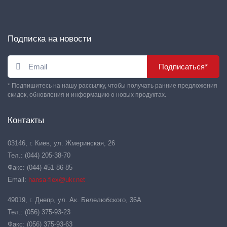
Подписка на новости
Подписаться*
* Подпишитесь на нашу рассылку, чтобы получать ранние предложения
скидок, обновления и информацию о новых продуктах.
Контакты
03146, г. Киев, ул. Жмеринская, 26
Тел.: (044) 205-38-70
Факс: (044) 451-86-85
Email:
hansa-flex@ukr.net
49019, г. Днепр, ул. Ак. Белелюбского, 36А
Тел.: (056) 375-93-23
Факс: (056) 375-93-63