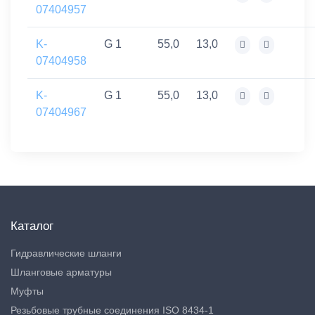
07404957
K-
G 1
55,0
13,0
07404958
K-
G 1
55,0
13,0
07404967
Каталог
Гидравлические шланги
Шланговые арматуры
Муфты
Резьбовые трубные соединения ISO 8434-1