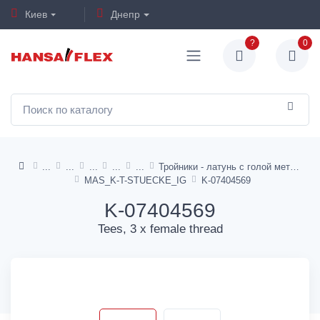
Киев
Днепр
?
0
Тройники - латунь с голой металлической поверхностью
MAS_K-T-STUECKE_IG
K-07404569
K-07404569
Tees, 3 x female thread