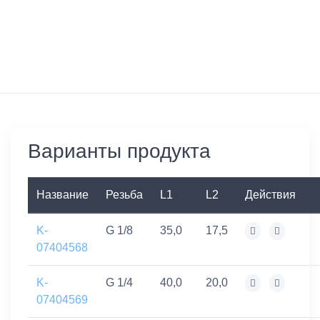
Варианты продукта
Название
Резьба
L1
L2
Действия
K-
G 1/8
35,0
17,5
07404568
K-
G 1/4
40,0
20,0
07404569