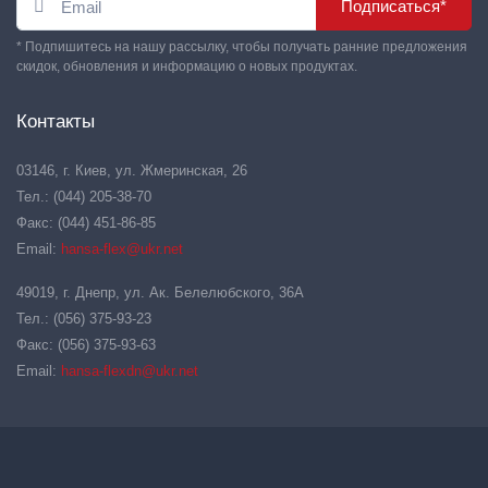
Подписаться*
* Подпишитесь на нашу рассылку, чтобы получать ранние предложения
скидок, обновления и информацию о новых продуктах.
Контакты
03146, г. Киев, ул. Жмеринская, 26
Тел.: (044) 205-38-70
Факс: (044) 451-86-85
Email:
hansa-flex@ukr.net
49019, г. Днепр, ул. Ак. Белелюбского, 36А
Тел.: (056) 375-93-23
Факс: (056) 375-93-63
Email:
hansa-flexdn@ukr.net