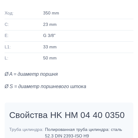
Ход:
350 mm
C:
23 mm
E:
G 3/8"
L1:
33 mm
L:
50 mm
Ø A = диаметр поршня
Ø S = диаметр поршневого штока
Свойства HK HM 04 40 0350
Труба цилиндра:
Полированная труба цилиндра: сталь
52.3 DIN 2393-ISO H9