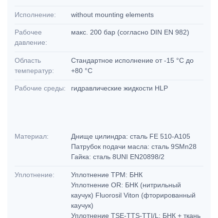
Исполнение:
without mounting elements
Рабочее
макс. 200 бар (согласно DIN EN 982)
давление:
Область
Стандартное исполнение от -15 °C до
температур:
+80 °C
Рабочие среды:
гидравлические жидкости HLP
Материал:
Днище цилиндра: сталь FE 510-A105
Патрубок подачи масла: сталь 9SMn28
Гайка: сталь 8UNI EN20898/2
Уплотнение:
Уплотнение TPM: БНК
Уплотнение OR: БНК (нитрильный
каучук) Fluorosil Viton (фторированный
каучук)
Уплотнение TSE-TTS-TTI/L: БНК + ткань