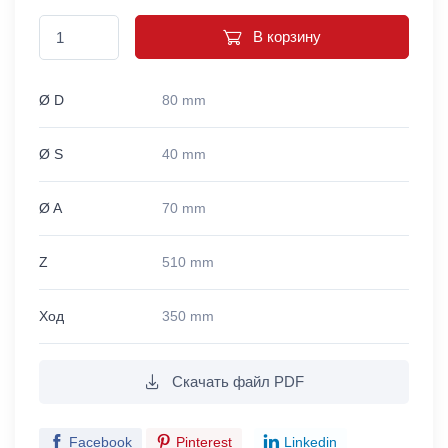
В корзину
Ø D
80 mm
Ø S
40 mm
Ø A
70 mm
Z
510 mm
Ход
350 mm
Скачать файл PDF
Facebook
Pinterest
Linkedin