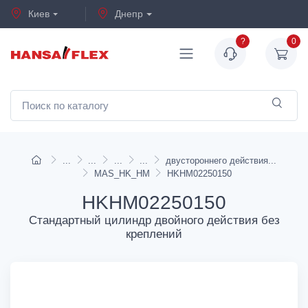
Киев
Днепр
?
0
двустороннего действия
MAS_HK_HM
HKHM02250150
HKHM02250150
Стандартный цилиндр двойного действия без
креплений