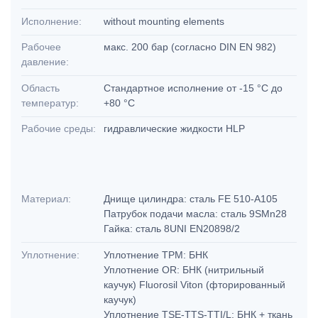
Исполнение:
without mounting elements
Рабочее
макс. 200 бар (согласно DIN EN 982)
давление:
Область
Стандартное исполнение от -15 °C до
температур:
+80 °C
Рабочие среды:
гидравлические жидкости HLP
Материал:
Днище цилиндра: сталь FE 510-A105
Патрубок подачи масла: сталь 9SMn28
Гайка: сталь 8UNI EN20898/2
Уплотнение:
Уплотнение TPM: БНК
Уплотнение OR: БНК (нитрильный
каучук) Fluorosil Viton (фторированный
каучук)
Уплотнение TSE-TTS-TTI/L: БНК + ткань