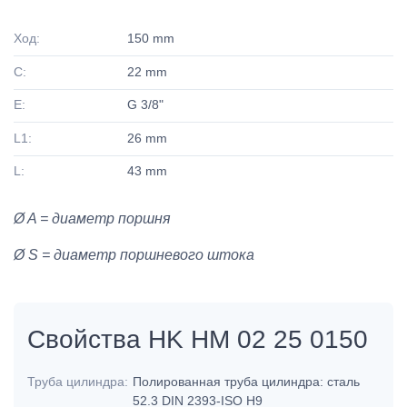
Ход:
150 mm
C:
22 mm
E:
G 3/8"
L1:
26 mm
L:
43 mm
Ø A = диаметр поршня
Ø S = диаметр поршневого штока
Свойства HK HM 02 25 0150
Труба цилиндра:
Полированная труба цилиндра: сталь
52.3 DIN 2393-ISO H9