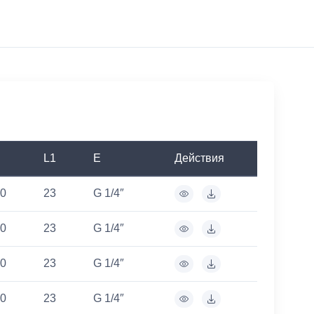
L1
E
Действия
0
23
G 1/4″
0
23
G 1/4″
0
23
G 1/4″
0
23
G 1/4″