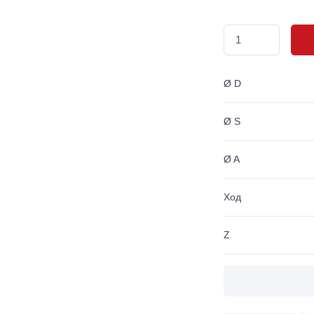
Ø D
Ø S
Ø A
Ход
Z