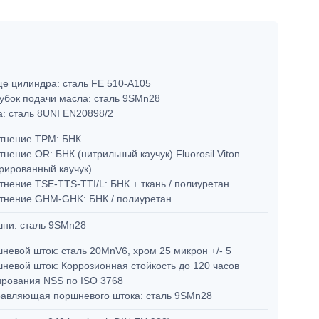
е цилиндра: сталь FE 510-A105
убок подачи масла: сталь 9SMn28
а: сталь 8UNI EN20898/2
тнение TPM: БНК
тнение OR: БНК (нитрильный каучук) Fluorosil Viton
рированный каучук)
тнение TSE-TTS-TTI/L: БНК + ткань / полиуретан
тнение GHM-GHK: БНК / полиуретан
ни: сталь 9SMn28
невой шток: сталь 20MnV6, хром 25 микрон +/- 5
невой шток: Коррозионная стойкость до 120 часов
ирования NSS по ISO 3768
авляющая поршневого штока: сталь 9SMn28