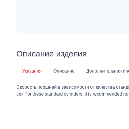
Описание изделия
Указания
Описание
Дополнительная и
Скорость поршней в зависимости от качества станда
сек.For these standard cylinders, it is recommended not t