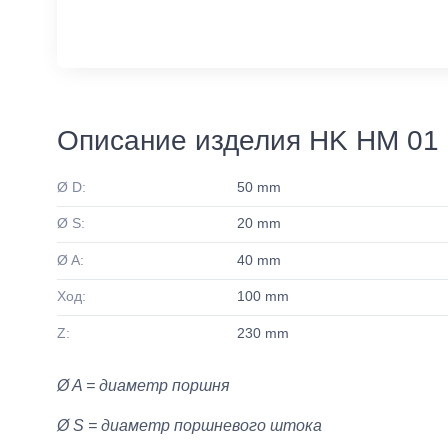
Описание изделия HK HM 01 
Ø D:
50 mm
Ø S:
20 mm
Ø A:
40 mm
Ход:
100 mm
Z:
230 mm
Ø A = диаметр поршня
Ø S = диаметр поршневого штока