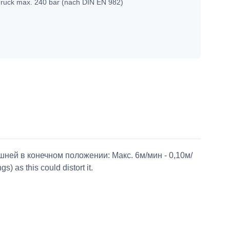
druck max. 240 bar (nach DIN EN 982)
шней в конечном положении: Макс. 6м/мин - 0,10м/
) as this could distort it.