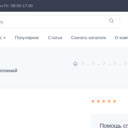
н-Пт: 08:00-17:00
с
Популярное
Статьи
Скачать каталоги
О ком
еплений
Помощь сп