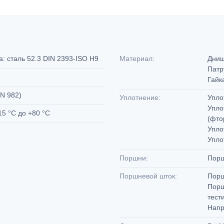
: сталь 52.3 DIN 2393-ISO H9
Материал:
Днищ
Патр
Гайк
EN 982)
Уплотнение:
Упло
Упло
15 °C до +80 °C
(фто
Упло
P
Упло
Поршни:
Порш
Поршневой шток:
Порш
Порш
тест
Напр