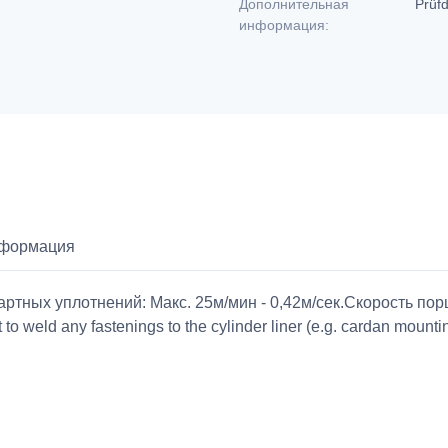
Дополнительная
Prüf
информация:
нформация
ртных уплотнений: Макс. 25м/мин - 0,42м/сек.Скорость пор
o weld any fastenings to the cylinder liner (e.g. cardan mountings