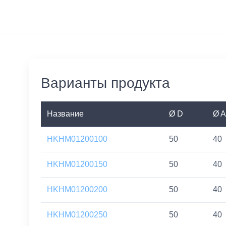
Варианты продукта
Название
Ø D
Ø A
HKHM01200100
50
40
HKHM01200150
50
40
HKHM01200200
50
40
HKHM01200250
50
40