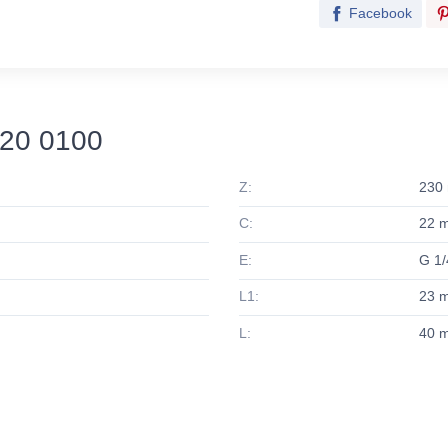
Facebook
20 0100
Z:
230
C:
22 
E:
G 1/
L1:
23 
L:
40 