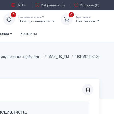
RU
Избранное (0)
История (0)
?
0
Возникли вопросы?
Мои заказы
Помощь специалиста
Нет заказов
пании
Контакты
двустороннего действия
MAS_HK_HM
HKHM01200100
ециалиста: