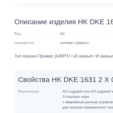
Описание изделия HK DKE 1
Вид:
4/2
перекрытие:
положит. (закрыт)
Тип поршня Пример: [A/B/PT] = [A закрыт / B закрыт
Свойства HK DKE 1631 2 X
Исполнение:
4/2-ходовой или 4/3-ходовой
3-chamber valve
с аварийным ручным управл
для катушек переменного ток