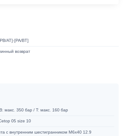
[PB/AT]-[PA/BT]
жинный возврат
 B: макс. 350 бар / T: макс. 160 бар
Cetop 05 size 10
нта с внутренним шестигранником М6х40 12.9