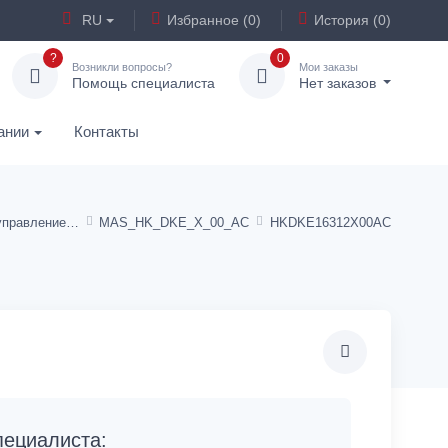
RU
Избранное (0)
История (0)
?
0
Возникли вопросы?
Мои заказы
Помощь специалиста
Нет заказов
ании
Контакты
Клапаны с электроуправлением NG10 тип DK
MAS_HK_DKE_X_00_AC
HKDKE16312X00AC
ециалиста: