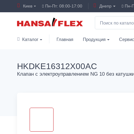
Киев
Пн-Пт: 08:00-17:00
Днепр
Пн-П
Каталог
Главная
Продукция
Серви
HKDKE16312X00AC
Клапан с электроуправлением NG 10 без катушк