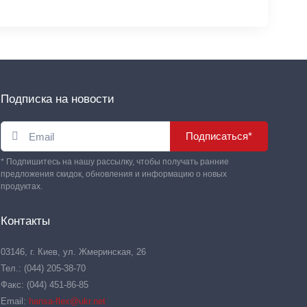
Подписка на новости
Подписаться*
* Подпишитесь на нашу рассылку, чтобы получать ранние
предложения скидок, обновления и информацию о новых
продуктах.
Контакты
03146, г. Киев, ул. Жмеринская, 26
Тел.: (044) 205-38-70
Факс: (044) 451-86-85
Email:
hansa-flex@ukr.net