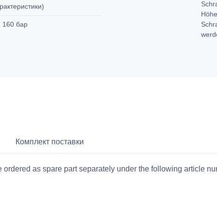
Schr
арактеристики)
Höhe
с. 160 бар
Schr
wer
Комплект поставки
e ordered as spare part separately under the following article