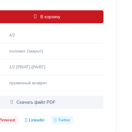
В корзину
4/2
положит. (закрыт)
1/2 [PB/AT]-[PA/BT]
пружинный возврат
Скачать файл PDF
Pinterest
Linkedin
Twitter