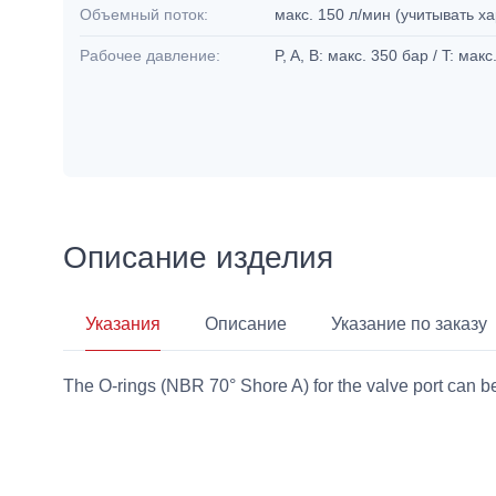
Объемный поток:
макс. 150 л/мин (учитывать х
Рабочее давление:
P, A, B: макс. 350 бар / T: мак
Описание изделия
Указания
Описание
Указание по заказу
The O-rings (NBR 70° Shore A) for the valve port can b