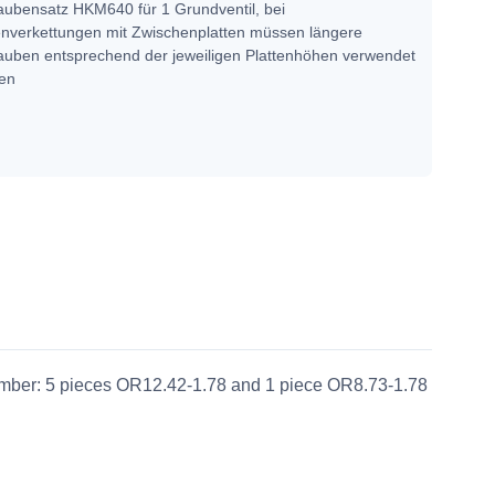
aubensatz HKM640 für 1 Grundventil, bei
nverkettungen mit Zwischenplatten müssen längere
auben entsprechend der jeweiligen Plattenhöhen verwendet
den
 number: 5 pieces OR12.42-1.78 and 1 piece OR8.73-1.78