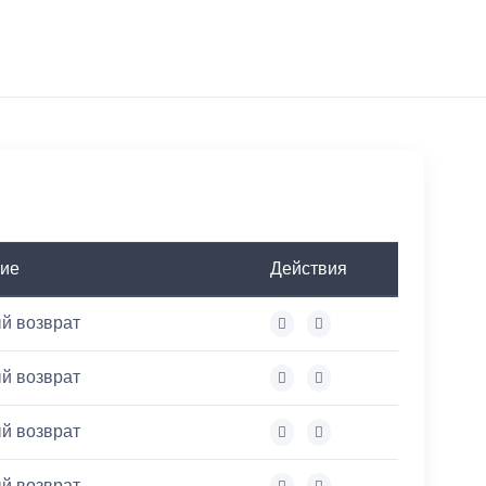
ие
Действия
й возврат
й возврат
й возврат
й возврат