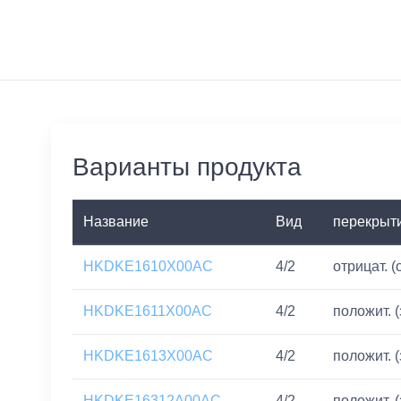
Варианты продукта
Название
Вид
перекрыт
HKDKE1610X00AC
4/2
отрицат. (
HKDKE1611X00AC
4/2
положит. 
HKDKE1613X00AC
4/2
положит. 
HKDKE16312A00AC
4/2
положит. 