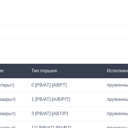
ие
Тип поршня
Исполнен
открыт)
0 [PB/AT]-[ABPT]
пружинны
(закрыт)
1 [PB/AT]-[A/B/P/T]
пружинны
(закрыт)
3 [PB/AT]-[ABT/P]
пружинны
(закрыт)
1/2 [PB/AT]-[PA/BT]
пружинны