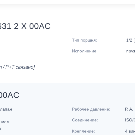
631 2 X 00AC
Тип поршня:
1/2 
Исполнение:
пру
 / P+T связано]
 00AC
 клапан
Рабочее давление:
P, A,
Соединение:
ISO/
ением
а
Крепление:
4 ви