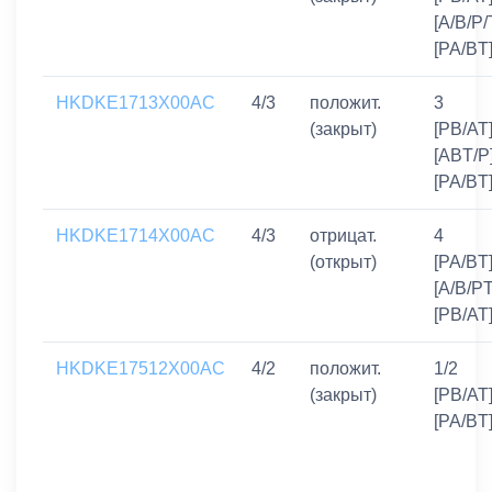
[A/B/P/
[PA/BT
HKDKE1713X00AC
4/3
положит.
3
(закрыт)
[PB/AT]
[ABT/P]
[PA/BT
HKDKE1714X00AC
4/3
отрицат.
4
(открыт)
[PA/BT]
[A/B/PT
[PB/AT
HKDKE17512X00AC
4/2
положит.
1/2
(закрыт)
[PB/AT]
[PA/BT