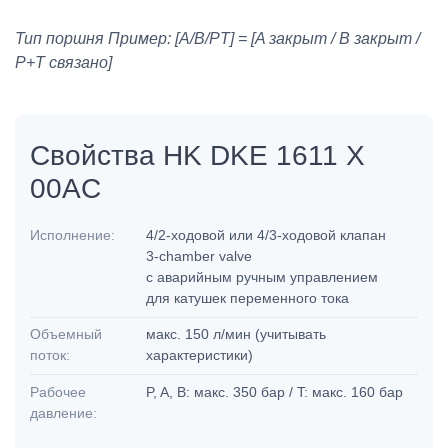
Тип поршня Пример: [A/B/PT] = [A закрыт / B закрыт /
P+T связано]
Свойства HK DKE 1611 X
00AC
Исполнение:
4/2-ходовой или 4/3-ходовой клапан
3-chamber valve
с аварийным ручным управлением
для катушек переменного тока
Объемный
макс. 150 л/мин (учитывать
поток:
характеристики)
Рабочее
P, A, B: макс. 350 бар / T: макс. 160 бар
давление: