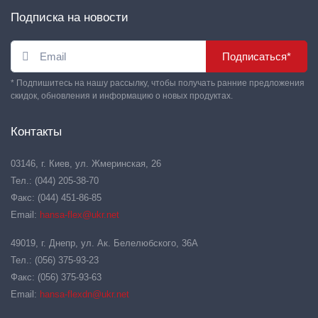
Подписка на новости
Подписаться*
* Подпишитесь на нашу рассылку, чтобы получать ранние предложения
скидок, обновления и информацию о новых продуктах.
Контакты
03146, г. Киев, ул. Жмеринская, 26
Тел.: (044) 205-38-70
Факс: (044) 451-86-85
Email:
hansa-flex@ukr.net
49019, г. Днепр, ул. Ак. Белелюбского, 36А
Тел.: (056) 375-93-23
Факс: (056) 375-93-63
Email:
hansa-flexdn@ukr.net