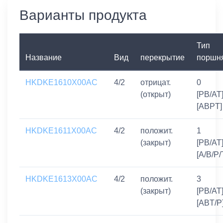
Варианты продукта
Тип
Название
Вид
перекрытие
поршн
HKDKE1610X00AC
4/2
отрицат.
0
(открыт)
[PB/AT]
[ABPT]
HKDKE1611X00AC
4/2
положит.
1
(закрыт)
[PB/AT]
[A/B/P/
HKDKE1613X00AC
4/2
положит.
3
(закрыт)
[PB/AT]
[ABT/P