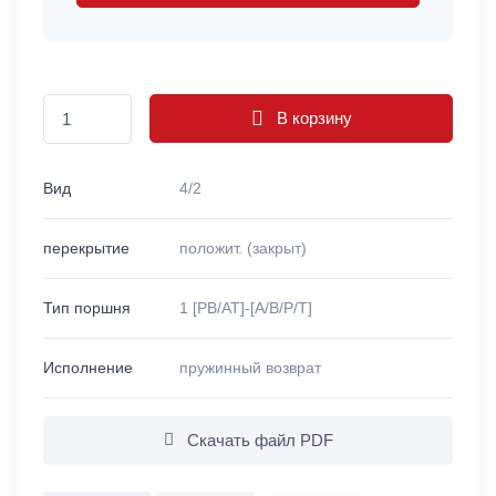
В корзину
Вид
4/2
перекрытие
положит. (закрыт)
Тип поршня
1 [PB/AT]-[A/B/P/T]
Исполнение
пружинный возврат
Скачать файл PDF