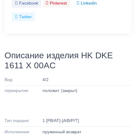
Facebook
Pinterest
Linkedin
Twitter
Описание изделия HK DKE
1611 X 00AC
Вид:
4/2
перекрытие:
положит. (закрыт)
Тип поршня:
1 [PB/AT]-[A/B/P/T]
Исполнение:
пружинный возврат