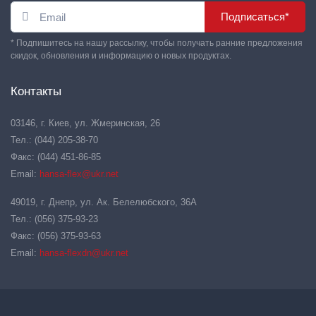
Подписаться*
* Подпишитесь на нашу рассылку, чтобы получать ранние предложения
скидок, обновления и информацию о новых продуктах.
Контакты
03146, г. Киев, ул. Жмеринская, 26
Тел.: (044) 205-38-70
Факс: (044) 451-86-85
Email:
hansa-flex@ukr.net
49019, г. Днепр, ул. Ак. Белелюбского, 36А
Тел.: (056) 375-93-23
Факс: (056) 375-93-63
Email:
hansa-flexdn@ukr.net