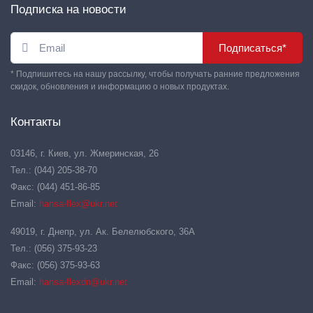
Подписка на новости
Подписаться*
* Подпишитесь на нашу рассылку, чтобы получать ранние предложения
скидок, обновления и информацию о новых продуктах.
Контакты
03146, г. Киев, ул. Жмеринская, 26
Тел.: (044) 205-38-70
Факс: (044) 451-86-85
Email:
hansa-flex@ukr.net
49019, г. Днепр, ул. Ак. Белелюбского, 36А
Тел.: (056) 375-93-23
Факс: (056) 375-93-63
Email:
hansa-flexdn@ukr.net