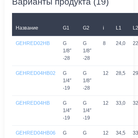
Варианты продукта (19)
Название
G1
G2
i
L1
L
GEHRED02HB
G
G
8
24,0
22
1/8″
1/8″
-28
-28
GEHRED04HB02
G
G
12
28,5
2
1/4″
1/8″
-19
-28
GEHRED04HB
G
G
12
33,0
3
1/4″
1/4″
-19
-19
GEHRED04HB06
G
G
12
34,5
3