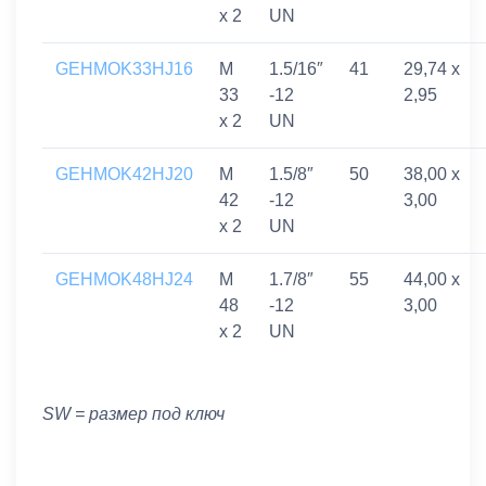
x 2
UN
GEHMOK33HJ16
M
1.5/16″
41
29,74 x
33
-12
2,95
x 2
UN
GEHMOK42HJ20
M
1.5/8″
50
38,00 x
42
-12
3,00
x 2
UN
GEHMOK48HJ24
M
1.7/8″
55
44,00 x
48
-12
3,00
x 2
UN
SW = размер под ключ