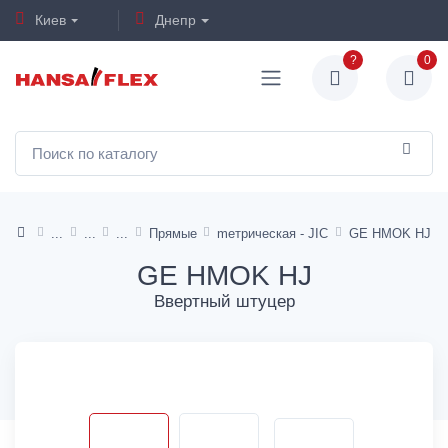
Киев
Днепр
?
0
Прямые
mетрическая - JIC
GE HMOK HJ
GE HMOK HJ
Ввертный штуцер