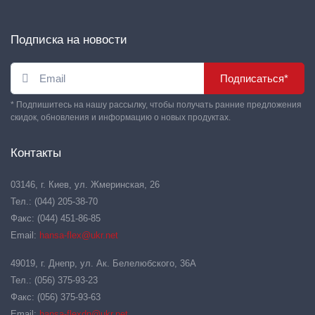
Подписка на новости
Подписаться*
* Подпишитесь на нашу рассылку, чтобы получать ранние предложения
скидок, обновления и информацию о новых продуктах.
Контакты
03146, г. Киев, ул. Жмеринская, 26
Тел.: (044) 205-38-70
Факс: (044) 451-86-85
Email:
hansa-flex@ukr.net
49019, г. Днепр, ул. Ак. Белелюбского, 36А
Тел.: (056) 375-93-23
Факс: (056) 375-93-63
Email:
hansa-flexdn@ukr.net