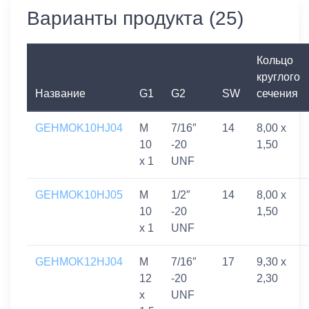
Варианты продукта (25)
Кольцо
круглого
Название
G1
G2
SW
сечения
GEHMOK10HJ04
M
7/16″
14
8,00 x
10
-20
1,50
x 1
UNF
GEHMOK10HJ05
M
1/2″
14
8,00 x
10
-20
1,50
x 1
UNF
GEHMOK12HJ04
M
7/16″
17
9,30 x
12
-20
2,30
x
UNF