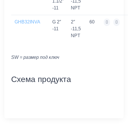
1.1/2″
-11,5
-11
NPT
GHB32INVA
G 2″
2″
60
-11
-11,5
NPT
SW = размер под ключ
Схема продукта