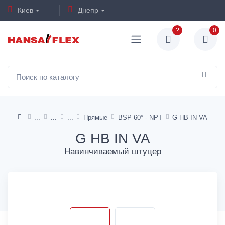
Киев
Днепр
?
0
Прямые
BSP 60° - NPT
G HB IN VA
G HB IN VA
Навинчиваемый штуцер