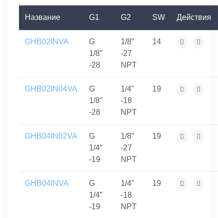
Название
G1
G2
SW
Действия
GHB02INVA
G
1/8″
14
1/8″
-27
-28
NPT
GHB02IN04VA
G
1/4"
19
1/8″
-18
-28
NPT
GHB04IN02VA
G
1/8″
19
1/4″
-27
-19
NPT
GHB04INVA
G
1/4"
19
1/4″
-18
-19
NPT