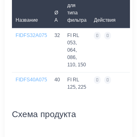
для
Ø
типа
Название
A
фильтра
Действия
FIDFS32A075
32
FI RL
053,
064,
086,
110, 150
FIDFS40A075
40
FI RL
125, 225
Схема продукта