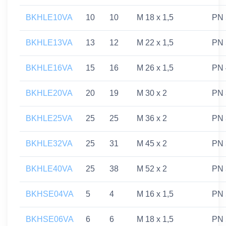
BKHLE10VA
10
10
M 18 x 1,5
PN 
BKHLE13VA
13
12
M 22 x 1,5
PN 
BKHLE16VA
15
16
M 26 x 1,5
PN 
BKHLE20VA
20
19
M 30 x 2
PN 
BKHLE25VA
25
25
M 36 x 2
PN 
BKHLE32VA
25
31
M 45 x 2
PN 
BKHLE40VA
25
38
M 52 x 2
PN 
BKHSE04VA
5
4
M 16 x 1,5
PN 
BKHSE06VA
6
6
M 18 x 1,5
PN 