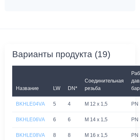
Варианты продукта (19)
Раб
Соединительная
дав
Название
LW
DN*
резьба
бар
BKHLE04VA
5
4
M 12 x 1,5
PN 
BKHLE06VA
6
6
M 14 x 1,5
PN 
BKHLE08VA
8
8
M 16 x 1,5
PN 