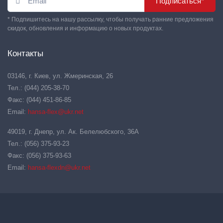
Подписаться*
* Подпишитесь на нашу рассылку, чтобы получать ранние предложения
скидок, обновления и информацию о новых продуктах.
Контакты
03146, г. Киев, ул. Жмеринская, 26
Тел.: (044) 205-38-70
Факс: (044) 451-86-85
Email:
hansa-flex@ukr.net
49019, г. Днепр, ул. Ак. Белелюбского, 36А
Тел.: (056) 375-93-23
Факс: (056) 375-93-63
Email:
hansa-flexdn@ukr.net