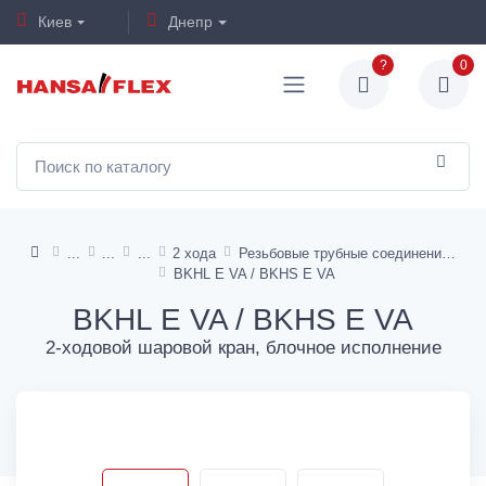
Киев
Днепр
?
0
2 хода
Резьбовые трубные соединения 24° DIN 2353
BKHL E VA / BKHS E VA
BKHL E VA / BKHS E VA
2-ходовой шаровой кран, блочное исполнение