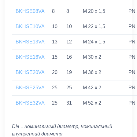
BKHSE08VA
8
8
M 20 x 1,5
PN 
BKHSE10VA
10
10
M 22 x 1,5
PN 
BKHSE13VA
13
12
M 24 x 1,5
PN 
BKHSE16VA
15
16
M 30 x 2
PN 
BKHSE20VA
20
19
M 36 x 2
PN 
BKHSE25VA
25
25
M 42 x 2
PN 
BKHSE32VA
25
31
M 52 x 2
PN 
DN = номинальный диаметр, номинальный
внутренний диаметр