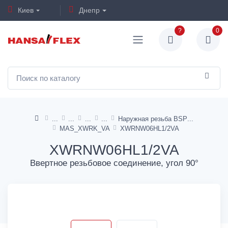
Киев
Днепр
?
0
Наружная резьба BSP
MAS_XWRK_VA
XWRNW06HL1/2VA
XWRNW06HL1/2VA
Ввертное резьбовое соединение, угол 90°