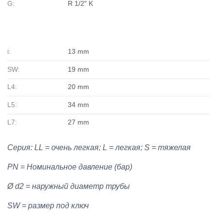
G:
R 1/2" K
i:
13 mm
SW:
19 mm
L4:
20 mm
L5:
34 mm
L7:
27 mm
Серия: LL = очень легкая; L = легкая; S = тяжелая
PN = Номинальное давление (бар)
Ø d2 = наружный диаметр трубы
SW = размер под ключ