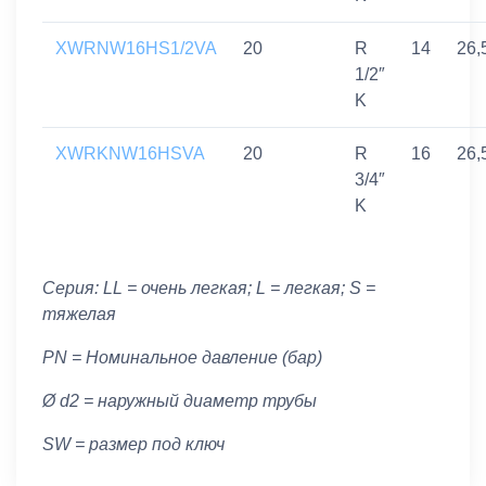
XWRNW16HS1/2VA
20
R
14
26,
1/2″
K
XWRKNW16HSVA
20
R
16
26,
3/4″
K
Серия: LL = очень легкая; L = легкая; S =
тяжелая
PN = Номинальное давление (бар)
Ø d2 = наружный диаметр трубы
SW = размер под ключ