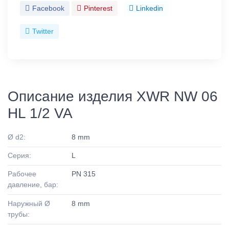
Facebook
Pinterest
Linkedin
Twitter
Описание изделия XWR NW 06
HL 1/2 VA
Ø d2:
8 mm
Серия:
L
Рабочее
PN 315
давление, бар:
Наружный Ø
8 mm
трубы: