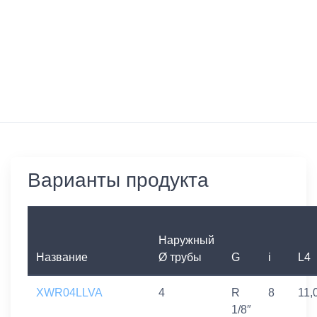
Варианты продукта
Наружный
Название
Ø трубы
G
i
L4
XWR04LLVA
4
R
8
11,
1/8″