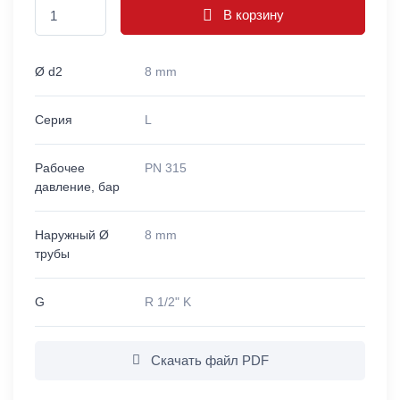
В корзину
Ø d2
8 mm
Серия
L
Рабочее
PN 315
давление, бар
Наружный Ø
8 mm
трубы
G
R 1/2" K
Скачать файл PDF