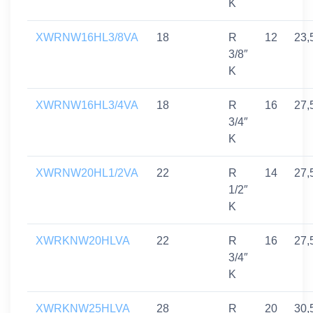
K
XWRNW16HL3/8VA
18
R
12
23,
3/8″
K
XWRNW16HL3/4VA
18
R
16
27,
3/4″
K
XWRNW20HL1/2VA
22
R
14
27,
1/2″
K
XWRKNW20HLVA
22
R
16
27,
3/4″
K
XWRKNW25HLVA
28
R
20
30,