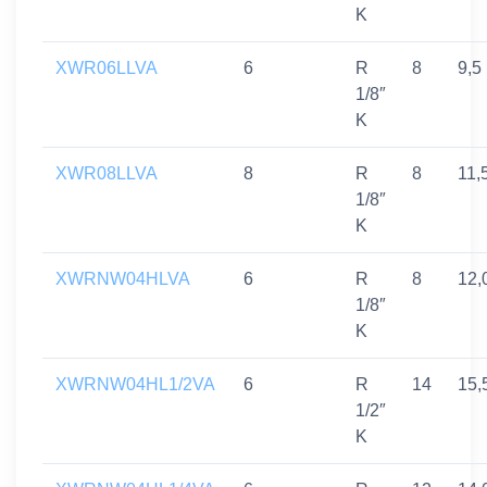
K
XWR06LLVA
6
R
8
9,5
1/8″
K
XWR08LLVA
8
R
8
11,
1/8″
K
XWRNW04HLVA
6
R
8
12,
1/8″
K
XWRNW04HL1/2VA
6
R
14
15,
1/2″
K