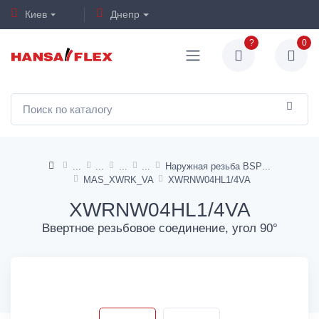
Киев
Днепр
?
0
Наружная резьба BSP
MAS_XWRK_VA
XWRNW04HL1/4VA
XWRNW04HL1/4VA
Ввертное резьбовое соединение, угол 90°