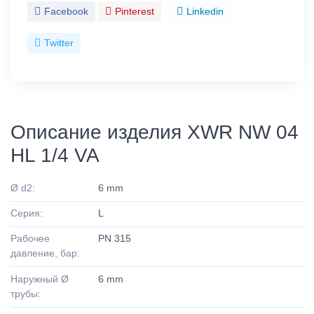
Facebook
Pinterest
Linkedin
Twitter
Описание изделия XWR NW 04
HL 1/4 VA
Ø d2:
6 mm
Серия:
L
Рабочее
PN 315
давление, бар:
Наружный Ø
6 mm
трубы: