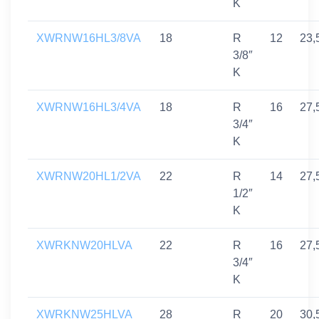
K
XWRNW16HL3/8VA
18
R
12
23,
3/8″
K
XWRNW16HL3/4VA
18
R
16
27,
3/4″
K
XWRNW20HL1/2VA
22
R
14
27,
1/2″
K
XWRKNW20HLVA
22
R
16
27,
3/4″
K
XWRKNW25HLVA
28
R
20
30,