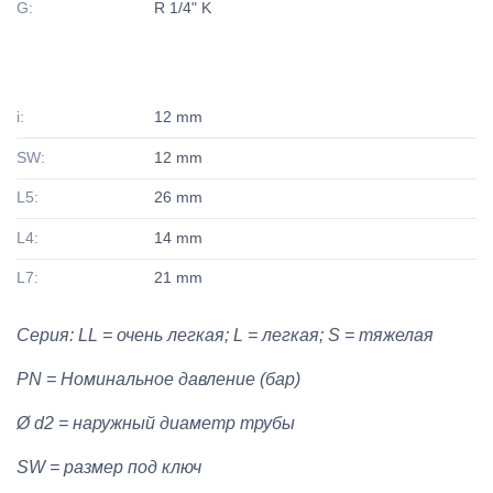
G:
R 1/4" K
i:
12 mm
SW:
12 mm
L5:
26 mm
L4:
14 mm
L7:
21 mm
Серия: LL = очень легкая; L = легкая; S = тяжелая
PN = Номинальное давление (бар)
Ø d2 = наружный диаметр трубы
SW = размер под ключ