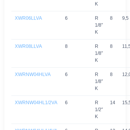
K
XWR06LLVA
6
R
8
9,5
1/8″
K
XWR08LLVA
8
R
8
11,
1/8″
K
XWRNW04HLVA
6
R
8
12,
1/8″
K
XWRNW04HL1/2VA
6
R
14
15,
1/2″
K