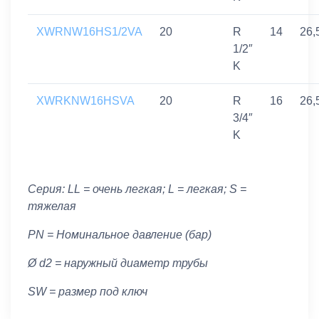
XWRNW16HS1/2VA
20
R
14
26,
1/2″
K
XWRKNW16HSVA
20
R
16
26,
3/4″
K
Серия: LL = очень легкая; L = легкая; S =
тяжелая
PN = Номинальное давление (бар)
Ø d2 = наружный диаметр трубы
SW = размер под ключ