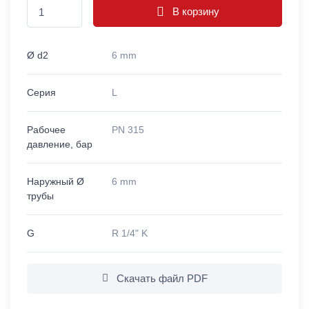
В корзину
Ø d2
6 mm
Серия
L
Рабочее
PN 315
давление, бар
Наружный Ø
6 mm
трубы
G
R 1/4" K
Скачать файл PDF