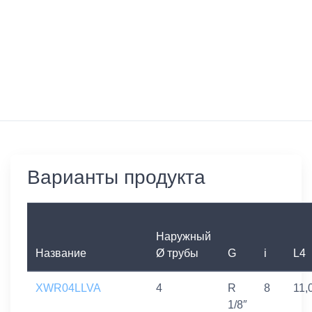
Варианты продукта
Наружный
Название
Ø трубы
G
i
L4
XWR04LLVA
4
R
8
11,
1/8″