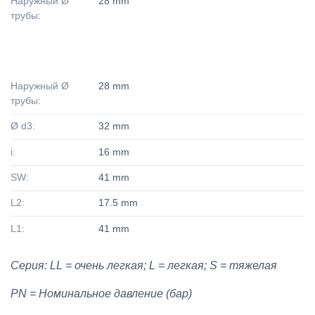
Наружный Ø
28 mm
трубы:
Наружный Ø
28 mm
трубы:
Ø d3:
32 mm
i:
16 mm
SW:
41 mm
L2:
17.5 mm
L1:
41 mm
Серия: LL = очень легкая; L = легкая; S = тяжелая
PN = Номинальное давление (бар)