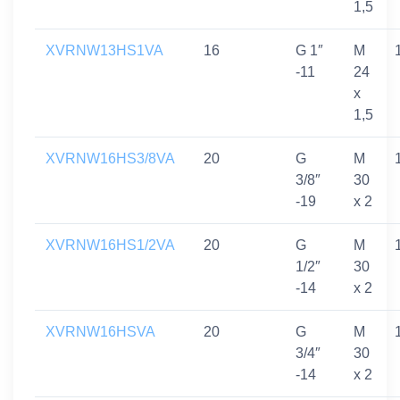
1,5
XVRNW13HS1VA
16
G 1″
M
-11
24
x
1,5
XVRNW16HS3/8VA
20
G
M
3/8″
30
-19
x 2
XVRNW16HS1/2VA
20
G
M
1/2″
30
-14
x 2
XVRNW16HSVA
20
G
M
3/4″
30
-14
x 2