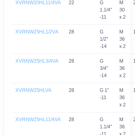
XVRNW20HL11/4VA
22
G
M
1.1/4″
30
-11
x 2
XVRNW25HL1/2VA
28
G
M
1/2″
36
-14
x 2
XVRNW25HL3/4VA
28
G
M
3/4″
36
-14
x 2
XVRNW25HLVA
28
G 1″
M
-11
36
x 2
XVRNW25HL11/4VA
28
G
M
1.1/4″
36
-11
x 2