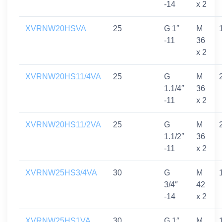
-14
x 2
XVRNW20HSVA
25
G 1″
M
-11
36
x 2
XVRNW20HS11/4VA
25
G
M
1.1/4″
36
-11
x 2
XVRNW20HS11/2VA
25
G
M
1.1/2″
36
-11
x 2
XVRNW25HS3/4VA
30
G
M
3/4″
42
-14
x 2
XVRNW25HS1VA
30
G 1″
M