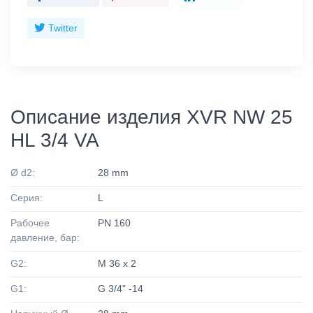
Twitter
Описание изделия XVR NW 25
HL 3/4 VA
Ø d2:
28 mm
Серия:
L
Рабочее
PN 160
давление, бар:
G2:
M 36 x 2
G1:
G 3/4" -14