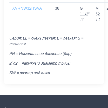
XVRNW32HSVA
38
G
M
1.1/2″
52
-11
x 2
Серия: LL = очень легкая; L = легкая; S =
тяжелая
PN = Номинальное давление (бар)
Ø d2 = наружный диаметр трубы
SW = размер под ключ