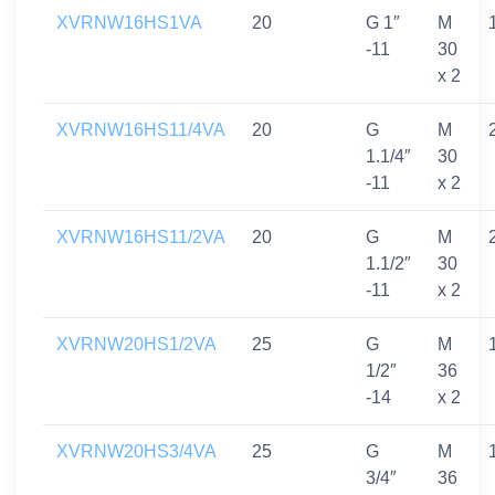
XVRNW16HS1VA
20
G 1″
M
-11
30
x 2
XVRNW16HS11/4VA
20
G
M
1.1/4″
30
-11
x 2
XVRNW16HS11/2VA
20
G
M
1.1/2″
30
-11
x 2
XVRNW20HS1/2VA
25
G
M
1/2″
36
-14
x 2
XVRNW20HS3/4VA
25
G
M
3/4″
36