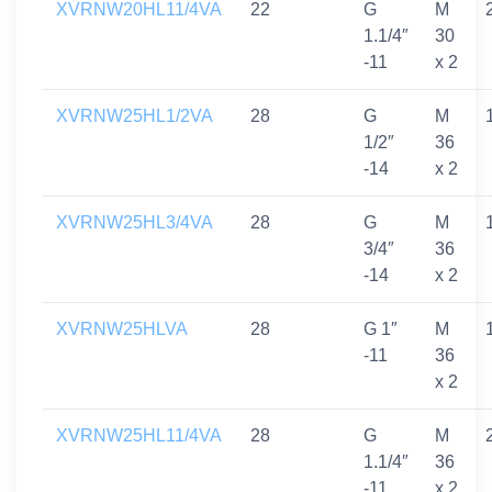
XVRNW20HL11/4VA
22
G
M
1.1/4″
30
-11
x 2
XVRNW25HL1/2VA
28
G
M
1/2″
36
-14
x 2
XVRNW25HL3/4VA
28
G
M
3/4″
36
-14
x 2
XVRNW25HLVA
28
G 1″
M
-11
36
x 2
XVRNW25HL11/4VA
28
G
M
1.1/4″
36
-11
x 2