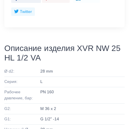
Twitter
Описание изделия XVR NW 25
HL 1/2 VA
Ø d2:
28 mm
Серия:
L
Рабочее
PN 160
давление, бар:
G2:
M 36 x 2
G1:
G 1/2" -14