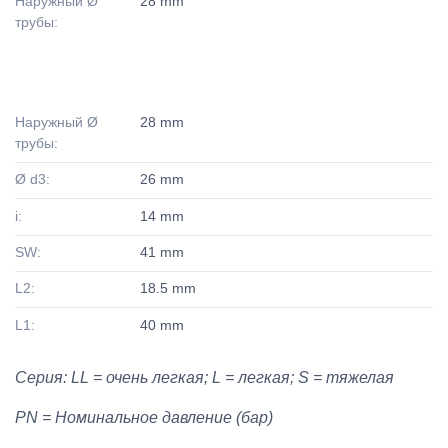
Наружный Ø
28 mm
трубы:
Наружный Ø
28 mm
трубы:
Ø d3:
26 mm
i:
14 mm
SW:
41 mm
L2:
18.5 mm
L1:
40 mm
Серия: LL = очень легкая; L = легкая; S = тяжелая
PN = Номинальное давление (бар)