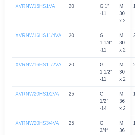
XVRNW16HS1VA
20
G 1″
M
-11
30
x 2
XVRNW16HS11/4VA
20
G
M
1.1/4″
30
-11
x 2
XVRNW16HS11/2VA
20
G
M
1.1/2″
30
-11
x 2
XVRNW20HS1/2VA
25
G
M
1/2″
36
-14
x 2
XVRNW20HS3/4VA
25
G
M
3/4″
36