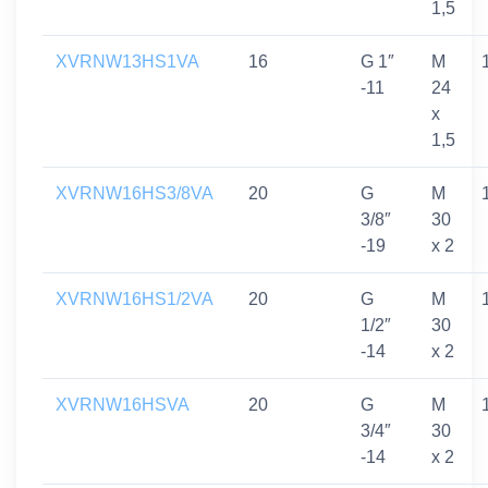
1,5
XVRNW13HS1VA
16
G 1″
M
-11
24
x
1,5
XVRNW16HS3/8VA
20
G
M
3/8″
30
-19
x 2
XVRNW16HS1/2VA
20
G
M
1/2″
30
-14
x 2
XVRNW16HSVA
20
G
M
3/4″
30
-14
x 2