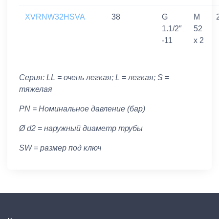
XVRNW32HSVA
38
G
M
1.1/2″
52
-11
x 2
Серия: LL = очень легкая; L = легкая; S =
тяжелая
PN = Номинальное давление (бар)
Ø d2 = наружный диаметр трубы
SW = размер под ключ