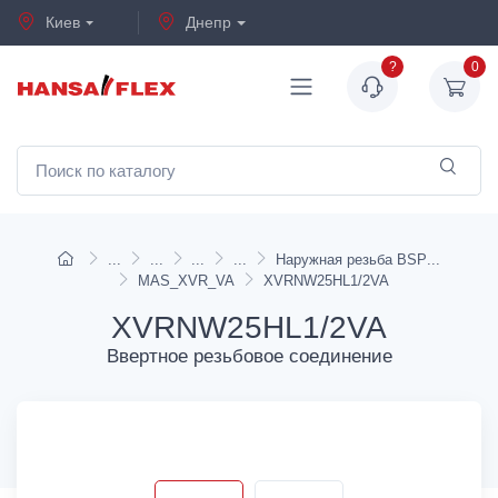
Киев
Днепр
?
0
Наружная резьба BSP
MAS_XVR_VA
XVRNW25HL1/2VA
XVRNW25HL1/2VA
Ввертное резьбовое соединение