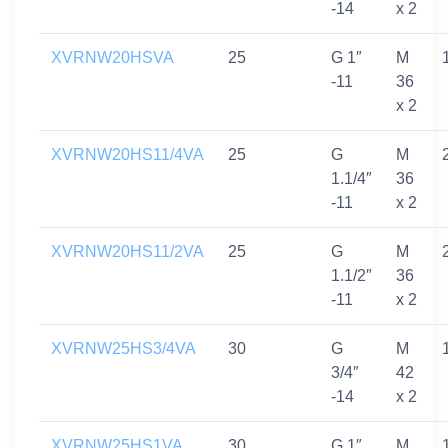
-14
x 2
XVRNW20HSVA
25
G 1″
M
-11
36
x 2
XVRNW20HS11/4VA
25
G
M
1.1/4″
36
-11
x 2
XVRNW20HS11/2VA
25
G
M
1.1/2″
36
-11
x 2
XVRNW25HS3/4VA
30
G
M
3/4″
42
-14
x 2
XVRNW25HS1VA
30
G 1″
M