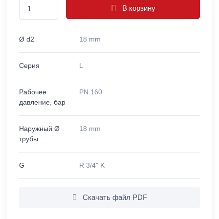
В корзину
Ø d2
18 mm
Серия
L
Рабочее
PN 160
давление, бар
Наружный Ø
18 mm
трубы
G
R 3/4" K
Скачать файл PDF