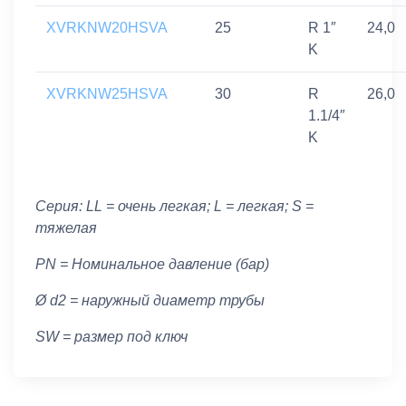
XVRKNW20HSVA
25
R 1″
24,0
K
XVRKNW25HSVA
30
R
26,0
1.1/4″
K
Серия: LL = очень легкая; L = легкая; S =
тяжелая
PN = Номинальное давление (бар)
Ø d2 = наружный диаметр трубы
SW = размер под ключ