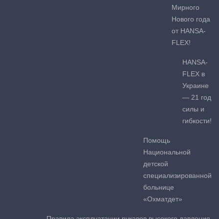
Мирного
Нового года
от HANSA-
FLEX!
HANSA-
FLEX в
Украине
— 21 год
силы и
гибкости!
Помощь
Национальной
детской
специализированной
больнице
«Охматдет»
Правила эксплуатации рукавов высокого давления