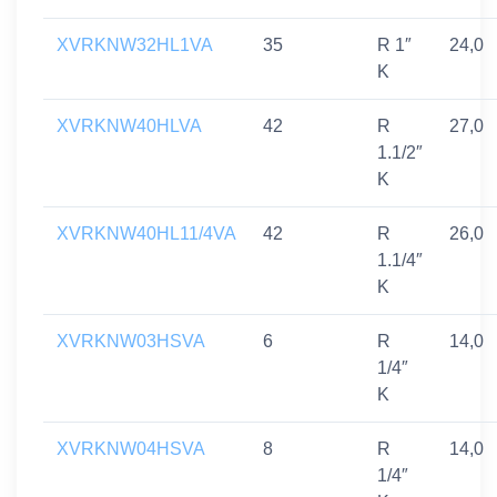
XVRKNW32HL1VA
35
R 1″
24,0
K
XVRKNW40HLVA
42
R
27,0
1.1/2″
K
XVRKNW40HL11/4VA
42
R
26,0
1.1/4″
K
XVRKNW03HSVA
6
R
14,0
1/4″
K
XVRKNW04HSVA
8
R
14,0
1/4″