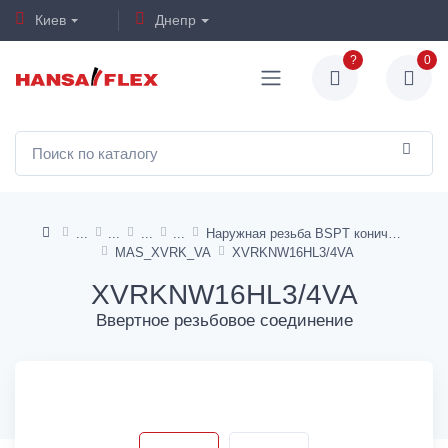
Киев
Днепр
?
0
Наружная резьба BSPT коническая
MAS_XVRK_VA
XVRKNW16HL3/4VA
XVRKNW16HL3/4VA
Ввертное резьбовое соединение