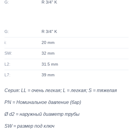
G:
R 3/4" K
G:
R 3/4" K
i:
20 mm
SW:
32 mm
L2:
31.5 mm
L7:
39 mm
Серия: LL = очень легкая; L = легкая; S = тяжелая
PN = Номинальное давление (бар)
Ø d2 = наружный диаметр трубы
SW = размер под ключ