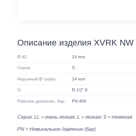
Описание изделия XVRK NW 
Ø d2:
14 mm
Серия:
S
Наружный Ø трубы:
14 mm
G:
R 1/2" K
Рабочее давление, бар:
PN 400
Серия: LL = очень легкая; L = легкая; S = тяжелая
PN = Номинальное давление (бар)