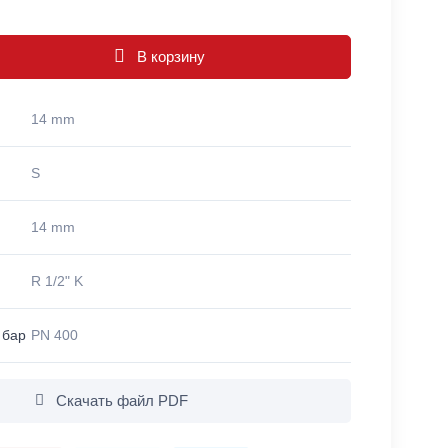
В корзину
14 mm
S
14 mm
R 1/2" K
 бар
PN 400
Скачать файл PDF