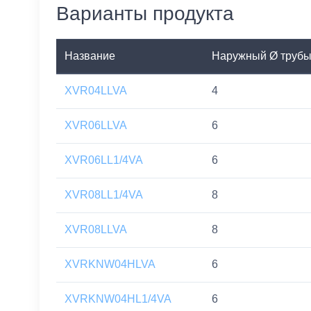
Варианты продукта
Название
Наружный Ø труб
XVR04LLVA
4
XVR06LLVA
6
XVR06LL1/4VA
6
XVR08LL1/4VA
8
XVR08LLVA
8
XVRKNW04HLVA
6
XVRKNW04HL1/4VA
6