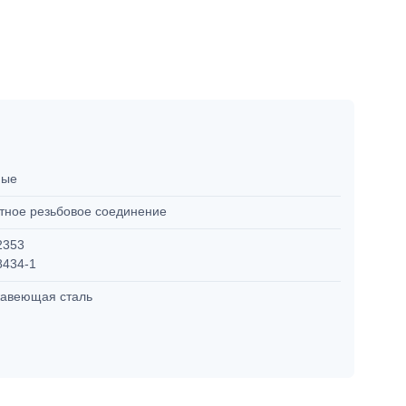
мые
тное резьбовое соединение
2353
8434-1
авеющая сталь