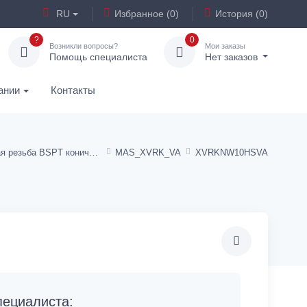
RU
Избранное (0)
История (0)
?
0
Возникли вопросы?
Мои заказы
Помощь специалиста
Нет заказов
ании
Контакты
Наружная резьба BSPT коническая
MAS_XVRK_VA
XVRKNW10HSVA
ециалиста: