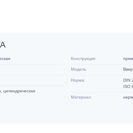
VA
ческая
Конструкция:
пря
Модель:
Ввер
Норма:
DIN 
ISO 
а, цилиндрическая
Материал:
нерж