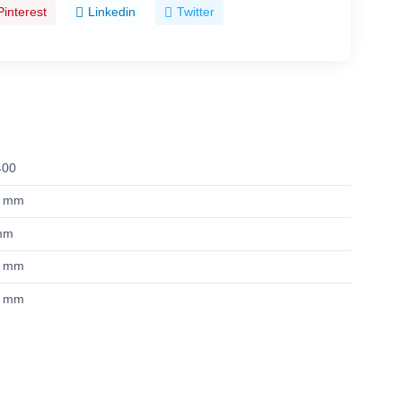
Pinterest
Linkedin
Twitter
400
5 mm
mm
5 mm
5 mm