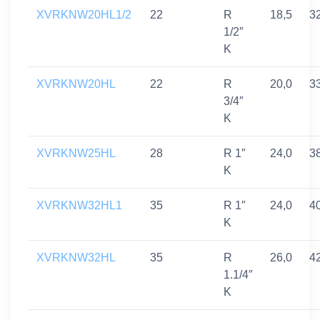
XVRKNW20HL1/2
22
R
18,5
3
1/2″
K
XVRKNW20HL
22
R
20,0
3
3/4″
K
XVRKNW25HL
28
R 1″
24,0
3
K
XVRKNW32HL1
35
R 1″
24,0
4
K
XVRKNW32HL
35
R
26,0
4
1.1/4″
K