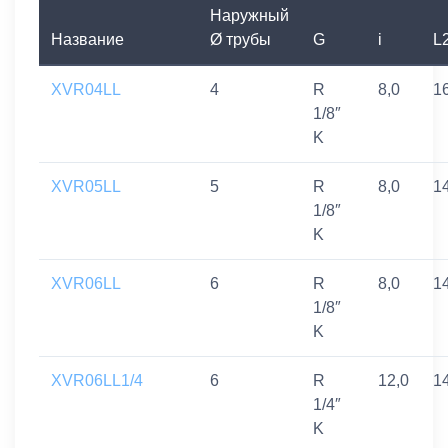
Наружный
Название
Ø трубы
G
i
L
XVR04LL
4
R
8,0
1
1/8″
K
XVR05LL
5
R
8,0
1
1/8″
K
XVR06LL
6
R
8,0
1
1/8″
K
XVR06LL1/4
6
R
12,0
1
1/4″
K