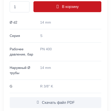
В корзину
Ø d2
14 mm
Серия
S
Рабочее
PN 400
давление, бар
Наружный Ø
14 mm
трубы
G
R 3/8" K
Скачать файл PDF