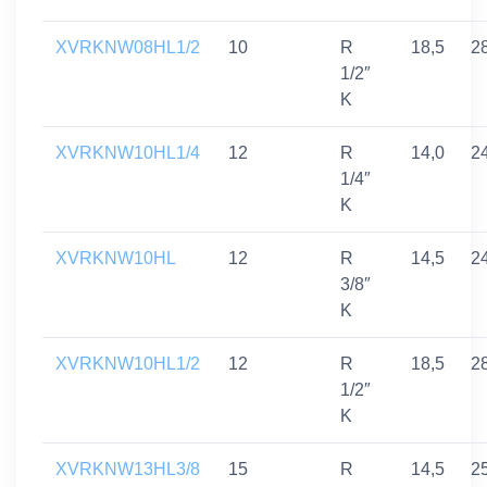
XVRKNW08HL1/2
10
R
18,5
2
1/2″
K
XVRKNW10HL1/4
12
R
14,0
2
1/4″
K
XVRKNW10HL
12
R
14,5
2
3/8″
K
XVRKNW10HL1/2
12
R
18,5
2
1/2″
K
XVRKNW13HL3/8
15
R
14,5
2