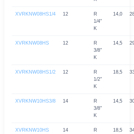
XVRKNW08HS1/4
12
R
14,0
2
1/4″
K
XVRKNW08HS
12
R
14,5
2
3/8″
K
XVRKNW08HS1/2
12
R
18,5
3
1/2″
K
XVRKNW10HS3/8
14
R
14,5
3
3/8″
K
XVRKNW10HS
14
R
18,5
3