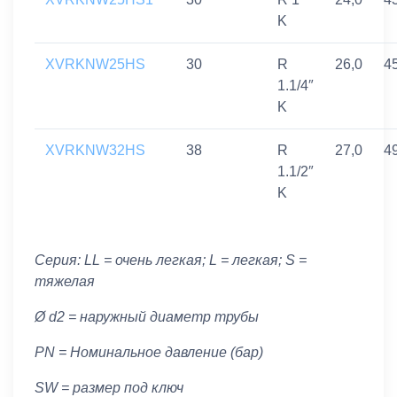
K
XVRKNW25HS
30
R
26,0
4
1.1/4″
K
XVRKNW32HS
38
R
27,0
4
1.1/2″
K
Серия: LL = очень легкая; L = легкая; S =
тяжелая
Ø d2 = наружный диаметр трубы
PN = Номинальное давление (бар)
SW = размер под ключ