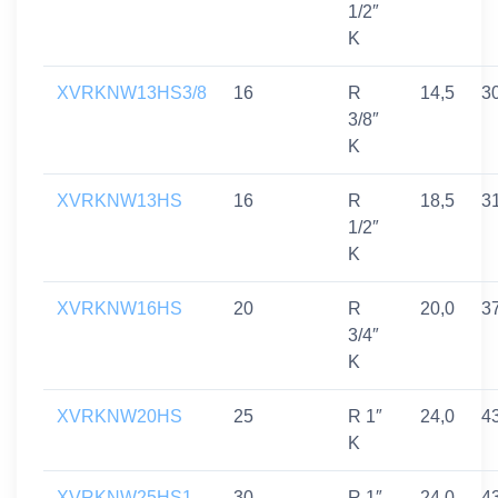
1/2″
K
XVRKNW13HS3/8
16
R
14,5
3
3/8″
K
XVRKNW13HS
16
R
18,5
3
1/2″
K
XVRKNW16HS
20
R
20,0
3
3/4″
K
XVRKNW20HS
25
R 1″
24,0
4
K
XVRKNW25HS1
30
R 1″
24,0
4