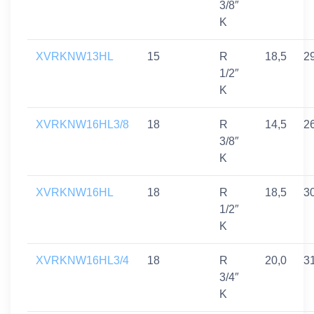
3/8″
K
XVRKNW13HL
15
R
18,5
2
1/2″
K
XVRKNW16HL3/8
18
R
14,5
2
3/8″
K
XVRKNW16HL
18
R
18,5
3
1/2″
K
XVRKNW16HL3/4
18
R
20,0
3
3/4″
K