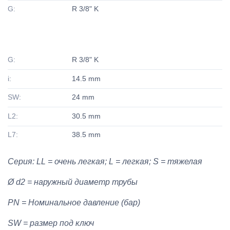
G:
R 3/8" K
G:
R 3/8" K
i:
14.5 mm
SW:
24 mm
L2:
30.5 mm
L7:
38.5 mm
Серия: LL = очень легкая; L = легкая; S = тяжелая
Ø d2 = наружный диаметр трубы
PN = Номинальное давление (бар)
SW = размер под ключ