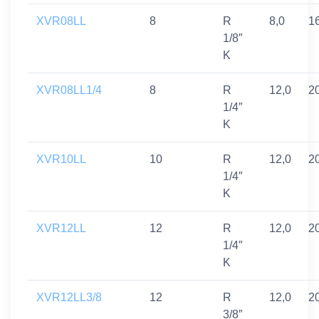
XVR08LL
8
R
8,0
1
1/8″
K
XVR08LL1/4
8
R
12,0
2
1/4″
K
XVR10LL
10
R
12,0
2
1/4″
K
XVR12LL
12
R
12,0
2
1/4″
K
XVR12LL3/8
12
R
12,0
2
3/8″