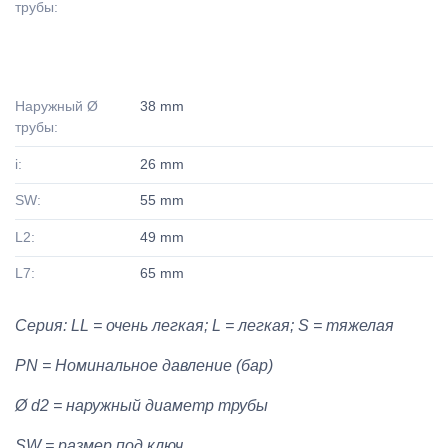
трубы:
Наружный Ø
38 mm
трубы:
i:
26 mm
SW:
55 mm
L2:
49 mm
L7:
65 mm
Серия: LL = очень легкая; L = легкая; S = тяжелая
PN = Номинальное давление (бар)
Ø d2 = наружный диаметр трубы
SW = размер под ключ