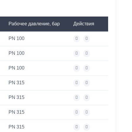
Рабочее давление, бар
Действия
PN 100
PN 100
PN 100
PN 315
PN 315
PN 315
PN 315