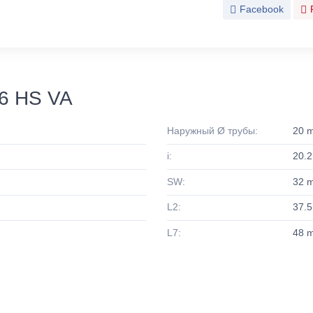
Facebook
6 HS VA
Наружный Ø трубы:
20 
i:
20.
SW:
32 
L2:
37.
L7:
48 