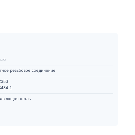
мые
тное резьбовое соединение
2353
8434-1
авеющая сталь