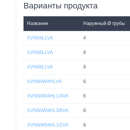
Варианты продукта
Название
Наружный Ø трубы
XVN04LLVA
4
XVN06LLVA
6
XVN08LLVA
8
XVNNW04HLVA
6
XVNNW04HL1/4VA
6
XVNNW04HL3/8VA
6
XVNNW04HL1/2VA
6