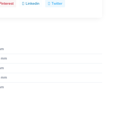
Pinterest
Linkedin
Twitter
mm
2 mm
mm
5 mm
mm