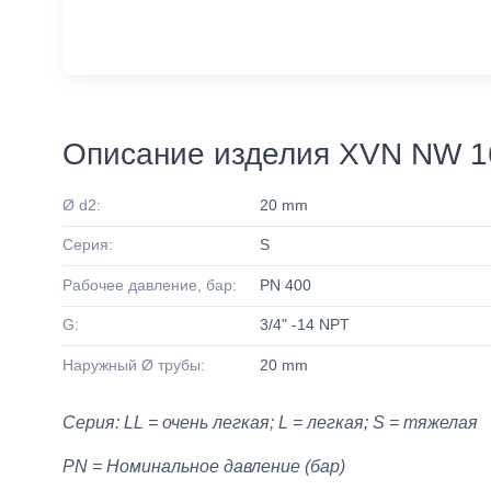
Описание изделия XVN NW 1
Ø d2:
20 mm
Серия:
S
Рабочее давление, бар:
PN 400
G:
3/4" -14 NPT
Наружный Ø трубы:
20 mm
Серия: LL = очень легкая; L = легкая; S = тяжелая
PN = Номинальное давление (бар)