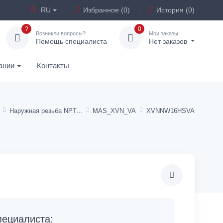
RU
Избранное (0)
История (0)
?
0
Возникли вопросы?
Мои заказы
Помощь специалиста
Нет заказов
ании
Контакты
Наружная резьба NPT
MAS_XVN_VA
XVNNW16HSVA
ециалиста: