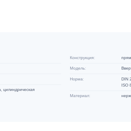
Конструкция:
пря
Модель:
Ввер
Норма:
DIN 
ISO 
а, цилиндрическая
Материал:
нерж