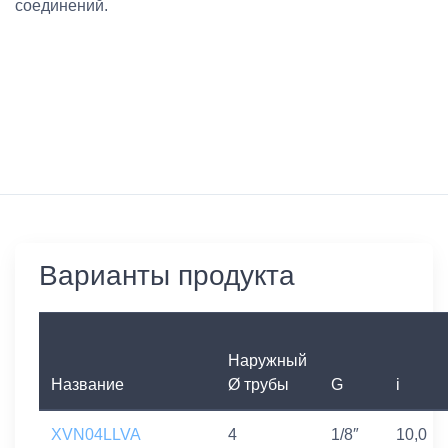
соединений.
Варианты продукта
Наружный
Название
Ø трубы
G
i
XVN04LLVA
4
1/8″
10,0