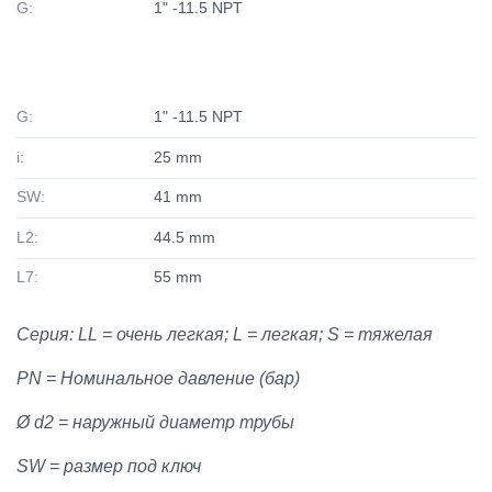
G:
1" -11.5 NPT
G:
1" -11.5 NPT
i:
25 mm
SW:
41 mm
L2:
44.5 mm
L7:
55 mm
Серия: LL = очень легкая; L = легкая; S = тяжелая
PN = Номинальное давление (бар)
Ø d2 = наружный диаметр трубы
SW = размер под ключ