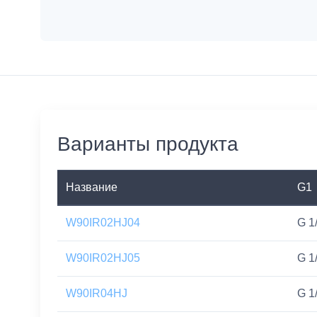
Варианты продукта
Название
G1
W90IR02HJ04
G 1
W90IR02HJ05
G 1
W90IR04HJ
G 1