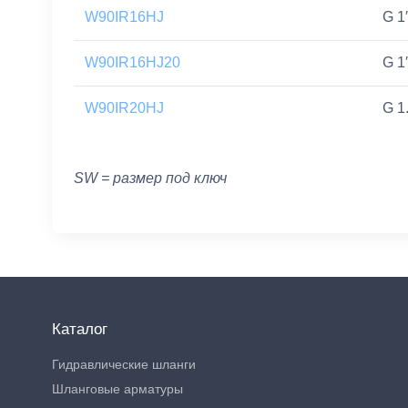
W90IR16HJ
G 1
W90IR16HJ20
G 1
W90IR20HJ
G 1.
SW = размер под ключ
Каталог
Гидравлические шланги
Шланговые арматуры