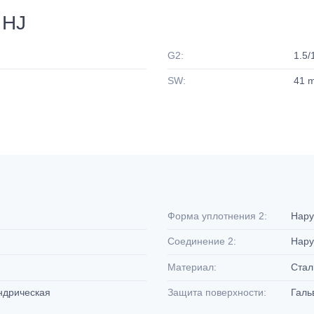
 HJ
G2:
1.5/
SW:
41 
Форма уплотнения 2:
Нару
Соединение 2:
Нару
Материал:
Ста
индрическая
Защита поверхности:
Галь