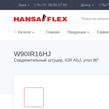
Киев
Пн-Пт: 08:00-17:00
Днепр
Пн-П
Каталог
Главная
Продукция
Серви
W90IR16HJ
Соединительный штуцер, IGR AGJ, угол 90°