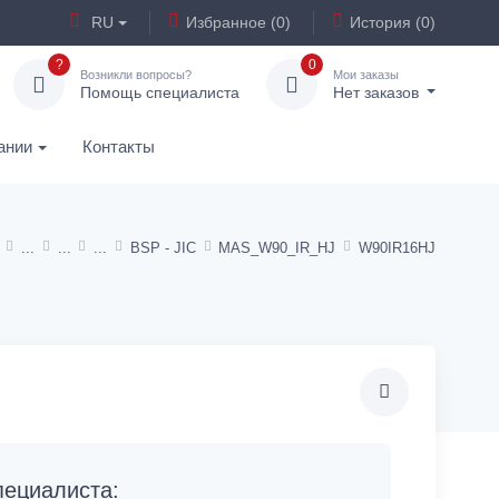
RU
Избранное (0)
История (0)
?
0
Возникли вопросы?
Мои заказы
Помощь специалиста
Нет заказов
ании
Контакты
BSP - JIC
MAS_W90_IR_HJ
W90IR16HJ
ециалиста: