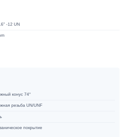
16" -12 UN
mm
жный конус 74°
жная резьба UN/UNF
ль
ваническое покрытие