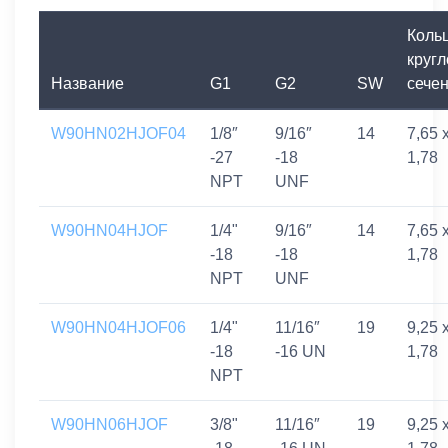
Коль
кругл
Название
G1
G2
SW
сече
W90HN02HJOF04
1/8″
9/16″
14
7,65 
-27
-18
1,78
NPT
UNF
W90HN04HJOF
1/4"
9/16″
14
7,65 
-18
-18
1,78
NPT
UNF
W90HN04HJOF06
1/4"
11/16″
19
9,25 
-18
-16 UN
1,78
NPT
W90HN06HJOF
3/8"
11/16″
19
9,25 