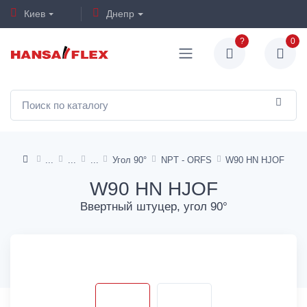
Киев
Днепр
?
0
Угол 90°
NPT - ORFS
W90 HN HJOF
W90 HN HJOF
Ввертный штуцер, угол 90°