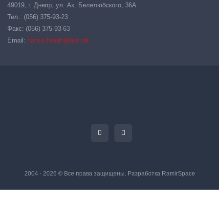
49019, г. Днепр, ул. Ак. Белелюбского, 36А
Тел.: (056) 375-93-23
Факс: (056) 375-93-63
Email:
hansa-flexdn@ukr.net
2004 - 2026 © Все права защищены. Разработка
RamirSpace