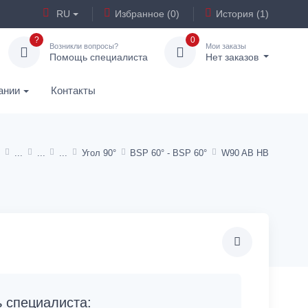
RU
Избранное (0)
История (1)
?
0
Возникли вопросы?
Мои заказы
Помощь специалиста
Нет заказов
ании
Контакты
Угол 90°
BSP 60° - BSP 60°
W90 AB HB
специалиста: