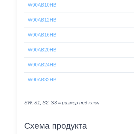
W90AB10HB
W90AB12HB
W90AB16HB
W90AB20HB
W90AB24HB
W90AB32HB
SW, S1, S2, S3 = размер под ключ
Схема продукта