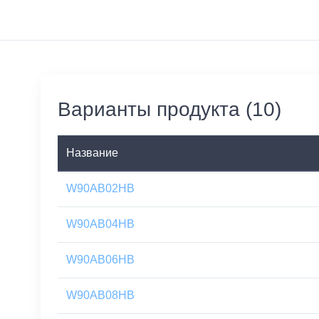
Варианты продукта (10)
Название
W90AB02HB
W90AB04HB
W90AB06HB
W90AB08HB