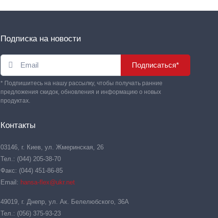
Подписка на новости
Подписаться*
* Подпишитесь на нашу рассылку, чтобы получать ранние
предложения скидок, обновления и информацию о новых
продуктах.
Контакты
03146, г. Киев, ул. Жмеринская, 26
Тел.: (044) 205-38-70
Факс: (044) 451-86-85
Email:
hansa-flex@ukr.net
49019, г. Днепр, ул. Ак. Белелюбского, 36А
Тел.: (056) 375-93-23