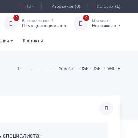
RU
Избранное (0)
История (1)
?
0
Возникли вопросы?
Мои заказы
Помощь специалиста
Нет заказов
ании
Контакты
Угол 45°
BSP - BSP
W45 IR
специалиста: