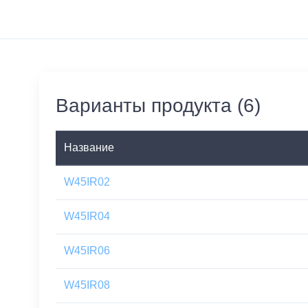
Варианты продукта (6)
Название
W45IR02
W45IR04
W45IR06
W45IR08