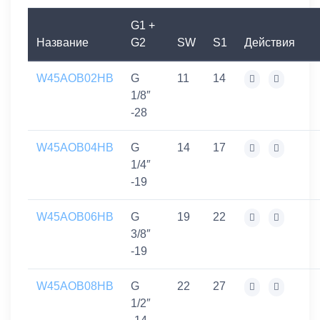
G1 +
Название
G2
SW
S1
Действия
W45AOB02HB
G
11
14
1/8″
-28
W45AOB04HB
G
14
17
1/4″
-19
W45AOB06HB
G
19
22
3/8″
-19
W45AOB08HB
G
22
27
1/2″