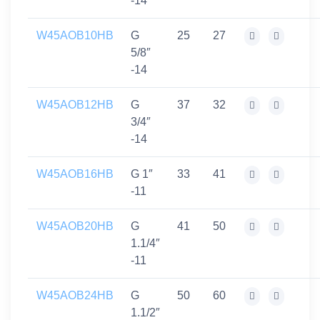
-14
W45AOB10HB
G
25
27
5/8″
-14
W45AOB12HB
G
37
32
3/4″
-14
W45AOB16HB
G 1″
33
41
-11
W45AOB20HB
G
41
50
1.1/4″
-11
W45AOB24HB
G
50
60
1.1/2″