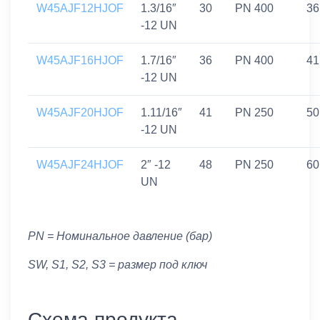
W45AJF12HJOF
1.3/16″
30
PN 400
36
-12 UN
W45AJF16HJOF
1.7/16″
36
PN 400
41
-12 UN
W45AJF20HJOF
1.11/16″
41
PN 250
50
-12 UN
W45AJF24HJOF
2″ -12
48
PN 250
60
UN
PN = Номинальное давление (бар)
SW, S1, S2, S3 = размер под ключ
Схема продукта