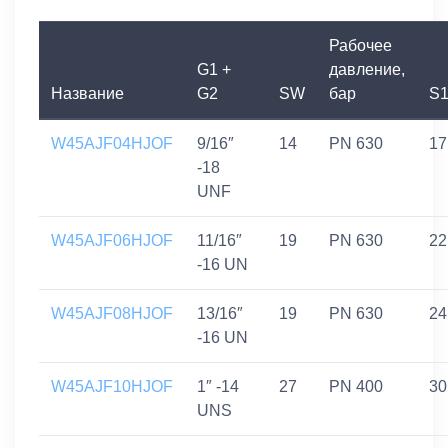
Рабочее
G1 +
давление,
Название
G2
SW
бар
S
W45AJF04HJOF
9/16″
14
PN 630
17
-18
UNF
W45AJF06HJOF
11/16″
19
PN 630
22
-16 UN
W45AJF08HJOF
13/16″
19
PN 630
24
-16 UN
W45AJF10HJOF
1″ -14
27
PN 400
30
UNS