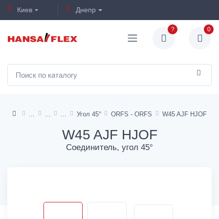
Киев
Днепр
?
0
Угол 45°
ORFS - ORFS
W45 AJF HJOF
W45 AJF HJOF
Соединитель, угол 45°