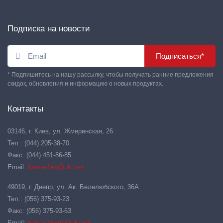
Подписка на новости
Подписаться*
* Подпишитесь на нашу рассылку, чтобы получать ранние предложения
скидок, обновления и информацию о новых продуктах.
Контакты
03146, г. Киев, ул. Жмеринская, 26
Тел.: (044) 205-38-70
Факс: (044) 451-86-85
Email:
hansa-flex@ukr.net
49019, г. Днепр, ул. Ак. Белелюбского, 36А
Тел.: (056) 375-93-23
Факс: (056) 375-93-63
Email:
hansa-flexdn@ukr.net