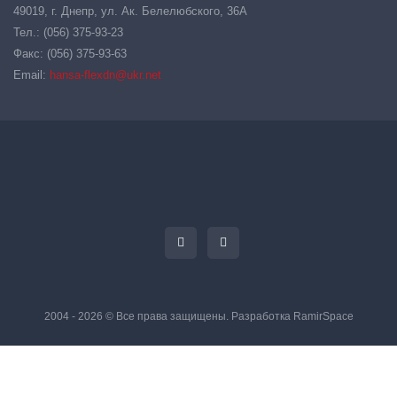
49019, г. Днепр, ул. Ак. Белелюбского, 36А
Тел.: (056) 375-93-23
Факс: (056) 375-93-63
Email:
hansa-flexdn@ukr.net
2004 - 2026 © Все права защищены. Разработка
RamirSpace