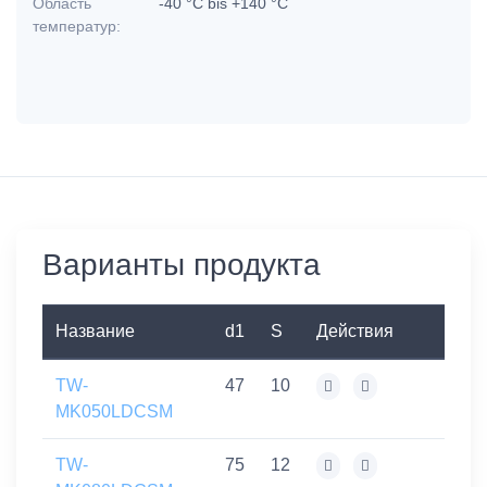
Область
-40 °C bis +140 °C
температур:
Варианты продукта
Название
d1
S
Действия
TW-
47
10
MK050LDCSM
TW-
75
12