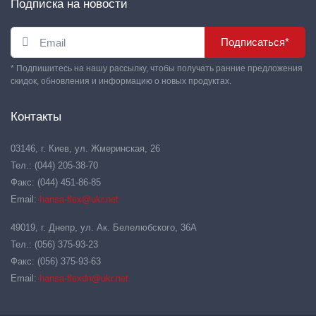
Подписка на новости
Подписаться*
* Подпишитесь на нашу рассылку, чтобы получать ранние предложения
скидок, обновления и информацию о новых продуктах.
Контакты
03146, г. Киев, ул. Жмеринская, 26
Тел.: (044) 205-38-70
Факс: (044) 451-86-85
Email:
hansa-flex@ukr.net
49019, г. Днепр, ул. Ак. Белелюбского, 36А
Тел.: (056) 375-93-23
Факс: (056) 375-93-63
Email:
hansa-flexdn@ukr.net