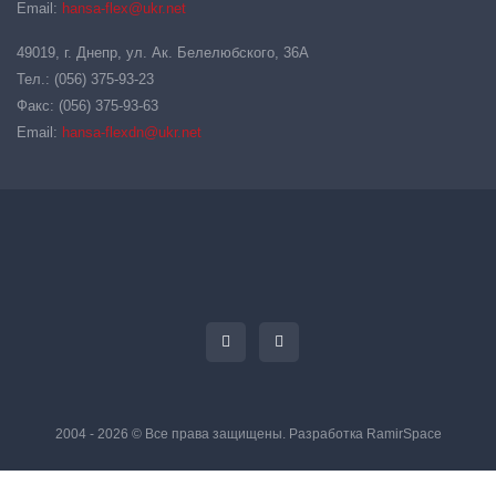
Email:
hansa-flex@ukr.net
49019, г. Днепр, ул. Ак. Белелюбского, 36А
Тел.: (056) 375-93-23
Факс: (056) 375-93-63
Email:
hansa-flexdn@ukr.net
2004 - 2026 © Все права защищены. Разработка
RamirSpace