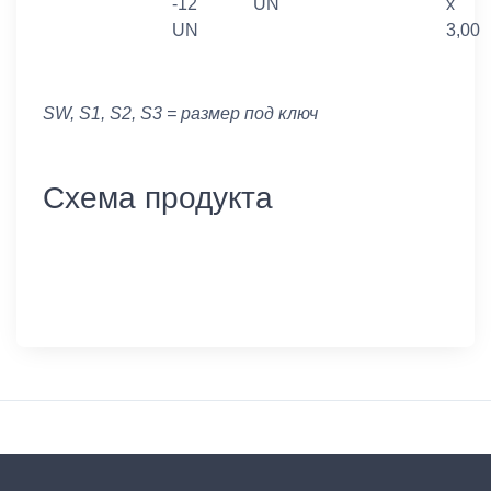
-12
UN
x
UN
3,00
SW, S1, S2, S3 = размер под ключ
Схема продукта