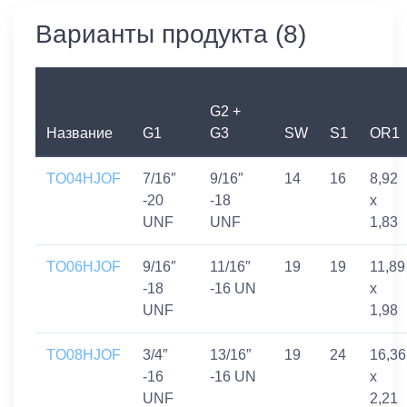
Варианты продукта (8)
G2 +
Название
G1
G3
SW
S1
OR1
TO04HJOF
7/16″
9/16″
14
16
8,92
-20
-18
x
UNF
UNF
1,83
TO06HJOF
9/16″
11/16″
19
19
11,89
-18
-16 UN
x
UNF
1,98
TO08HJOF
3/4″
13/16″
19
24
16,36
-16
-16 UN
x
UNF
2,21