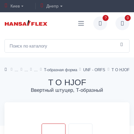
Киев
Днепр
?
0
T-образная форма
UNF - ORFS
T O HJOF
T O HJOF
Ввертный штуцер, T-образный