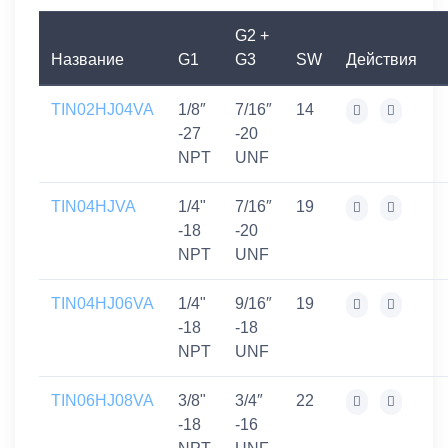
G2 +
Название
G1
G3
SW
Действия
TIN02HJ04VA
1/8″
7/16″
14
-27
-20
NPT
UNF
TIN04HJVA
1/4"
7/16″
19
-18
-20
NPT
UNF
TIN04HJ06VA
1/4"
9/16″
19
-18
-18
NPT
UNF
TIN06HJ08VA
3/8"
3/4″
22
-18
-16