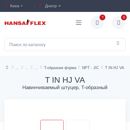
Киев
Днепр
?
0
T-образная форма
NPT - JIC
T IN HJ VA
T IN HJ VA
Навинчиваемый штуцер, T-образный