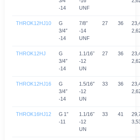
3/4″
-16
2,6
-14
UNF
THROK12HJ10
G
7/8″
27
36
23,
3/4″
-14
2,6
-14
UNF
THROK12HJ
G
1.1/16"
27
36
23,
3/4″
-12
2,6
-14
UN
THROK12HJ16
G
1.5/16″
33
36
23,
3/4″
-12
2,6
-14
UN
THROK16HJ12
G 1″
1.1/16"
33
41
29,
-11
-12
3,5
UN