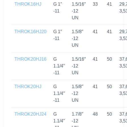
THROK16HJ
G 1″
1.5/16″
33
41
29,
-11
-12
3,5
UN
THROK16HJ20
G 1″
1.5/8″
41
41
29,
-11
-12
3,5
UN
THROK20HJ16
G
1.5/16″
41
50
37,
1.1/4″
-12
3,5
-11
UN
THROK20HJ
G
1.5/8″
41
50
37,
1.1/4″
-12
3,5
-11
UN
THROK20HJ24
G
1.7/8″
48
50
37,
1.1/4″
-12
3,5