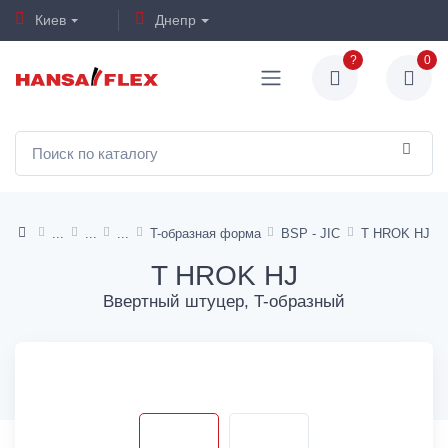
Киев
Днепр
?
0
T-образная форма
BSP - JIC
T HROK HJ
T HROK HJ
Ввертный штуцер, T-образный