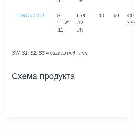
-11
UN
THROK24HJ
G
1.7/8″
48
60
44,
1.1/2″
-12
3,5
-11
UN
SW, S1, S2, S3 = размер под ключ
Схема продукта