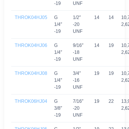
-19
UNF
THROK04HJ05
G
1/2″
14
14
10,
1/4″
-20
2,6
-19
UNF
THROK04HJ06
G
9/16″
14
19
10,
1/4″
-18
2,6
-19
UNF
THROK04HJ08
G
3/4″
19
19
10,
1/4″
-16
2,6
-19
UNF
THROK06HJ04
G
7/16″
19
22
13,
3/8″
-20
2,6
-19
UNF