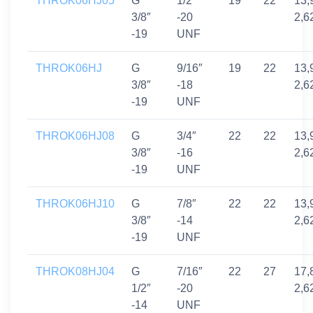
THROK06HJ05
G
1/2″
19
22
13,
3/8″
-20
2,6
-19
UNF
THROK06HJ
G
9/16″
19
22
13,
3/8″
-18
2,6
-19
UNF
THROK06HJ08
G
3/4″
22
22
13,
3/8″
-16
2,6
-19
UNF
THROK06HJ10
G
7/8″
22
22
13,
3/8″
-14
2,6
-19
UNF
THROK08HJ04
G
7/16″
22
27
17,
1/2″
-20
2,6
-14
UNF