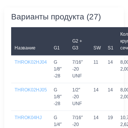
Варианты продукта (27)
Кол
G2 +
кру
Название
G1
G3
SW
S1
сеч
THROK02HJ04
G
7/16″
11
14
8,0
1/8″
-20
2,0
-28
UNF
THROK02HJ05
G
1/2″
14
14
8,0
1/8″
-20
2,0
-28
UNF
THROK04HJ
G
7/16″
14
19
10,
1/4″
-20
2,6