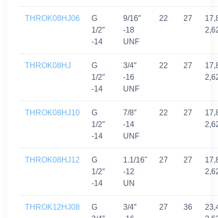
THROK08HJ06
G
9/16″
22
27
17,
1/2″
-18
2,6
-14
UNF
THROK08HJ
G
3/4″
22
27
17,
1/2″
-16
2,6
-14
UNF
THROK08HJ10
G
7/8″
22
27
17,
1/2″
-14
2,6
-14
UNF
THROK08HJ12
G
1.1/16"
27
27
17,
1/2″
-12
2,6
-14
UN
THROK12HJ08
G
3/4″
27
36
23,