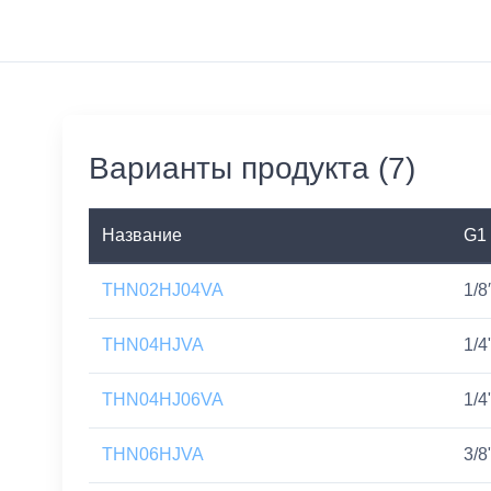
Варианты продукта (7)
Название
G1
THN02HJ04VA
1/8
THN04HJVA
1/4
THN04HJ06VA
1/4
THN06HJVA
3/8