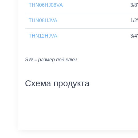
THN06HJ08VA
3/8
THN08HJVA
1/2
THN12HJVA
3/4
SW = размер под ключ
Схема продукта