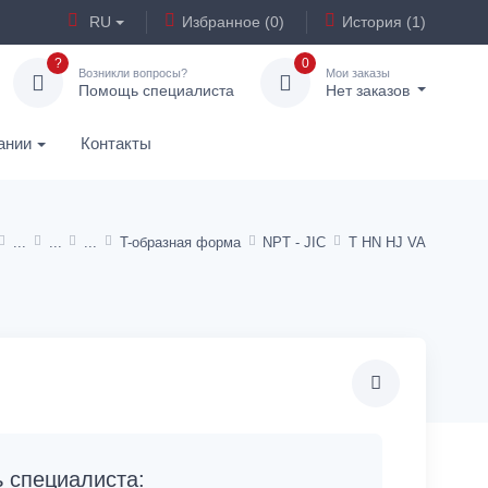
RU
Избранное (0)
История (1)
?
0
Возникли вопросы?
Мои заказы
Помощь специалиста
Нет заказов
ании
Контакты
T-образная форма
NPT - JIC
T HN HJ VA
специалиста: