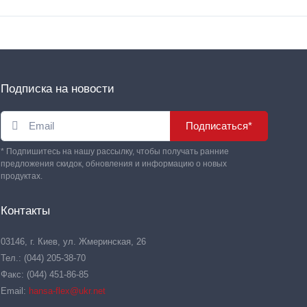
Подписка на новости
Подписаться*
* Подпишитесь на нашу рассылку, чтобы получать ранние
предложения скидок, обновления и информацию о новых
продуктах.
Контакты
03146, г. Киев, ул. Жмеринская, 26
Тел.: (044) 205-38-70
Факс: (044) 451-86-85
Email:
hansa-flex@ukr.net