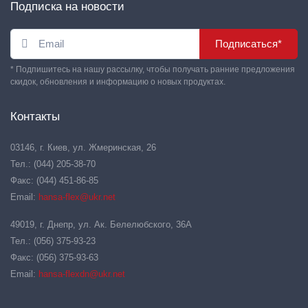
Подписка на новости
Подписаться*
* Подпишитесь на нашу рассылку, чтобы получать ранние предложения
скидок, обновления и информацию о новых продуктах.
Контакты
03146, г. Киев, ул. Жмеринская, 26
Тел.: (044) 205-38-70
Факс: (044) 451-86-85
Email:
hansa-flex@ukr.net
49019, г. Днепр, ул. Ак. Белелюбского, 36А
Тел.: (056) 375-93-23
Факс: (056) 375-93-63
Email:
hansa-flexdn@ukr.net