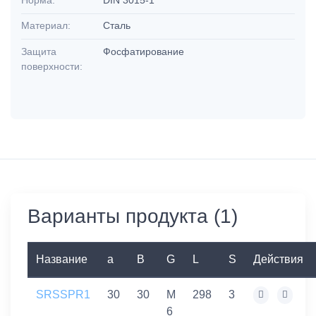
Материал:
Сталь
Защита
Фосфатирование
поверхности:
Варианты продукта (1)
Название
a
B
G
L
S
Действия
SRSSPR1
30
30
M
298
3
6