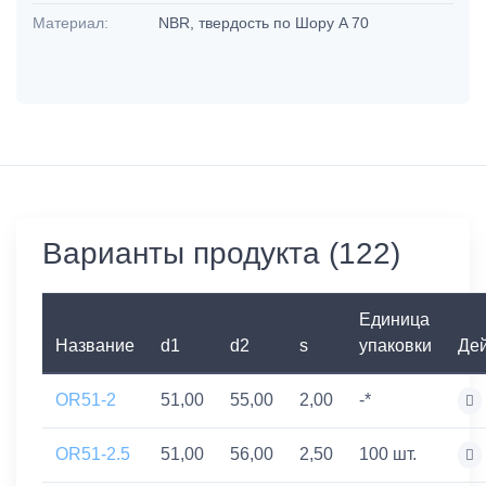
Материал:
NBR, твердость по Шору A 70
Варианты продукта (122)
Единица
Название
d1
d2
s
упаковки
Де
OR51-2
51,00
55,00
2,00
-*
OR51-2.5
51,00
56,00
2,50
100 шт.