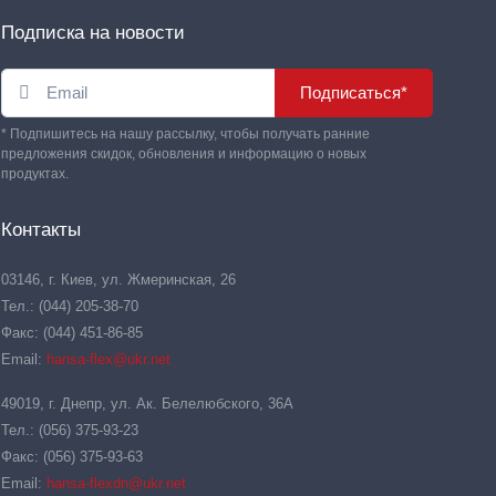
Подписка на новости
Подписаться*
* Подпишитесь на нашу рассылку, чтобы получать ранние
предложения скидок, обновления и информацию о новых
продуктах.
Контакты
03146, г. Киев, ул. Жмеринская, 26
Тел.: (044) 205-38-70
Факс: (044) 451-86-85
Email:
hansa-flex@ukr.net
49019, г. Днепр, ул. Ак. Белелюбского, 36А
Тел.: (056) 375-93-23
Факс: (056) 375-93-63
Email:
hansa-flexdn@ukr.net