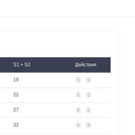
S1 + S2
Действия
19
22
27
32