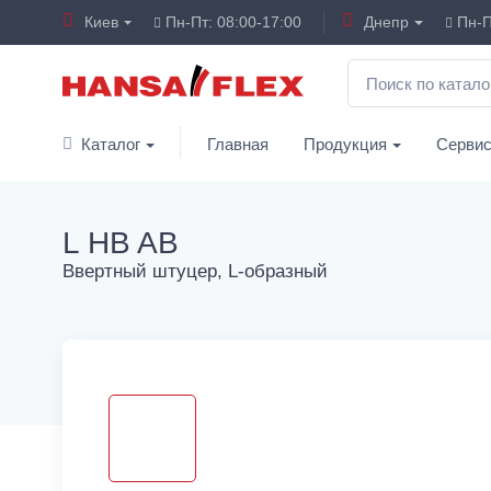
Киев
Пн-Пт: 08:00-17:00
Днепр
Пн-П
Каталог
Главная
Продукция
Серви
L HB AB
Ввертный штуцер, L-образный