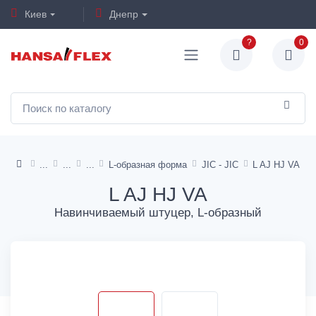
Киев
Днепр
?
0
L-образная форма
JIC - JIC
L AJ HJ VA
L AJ HJ VA
Навинчиваемый штуцер, L-образный