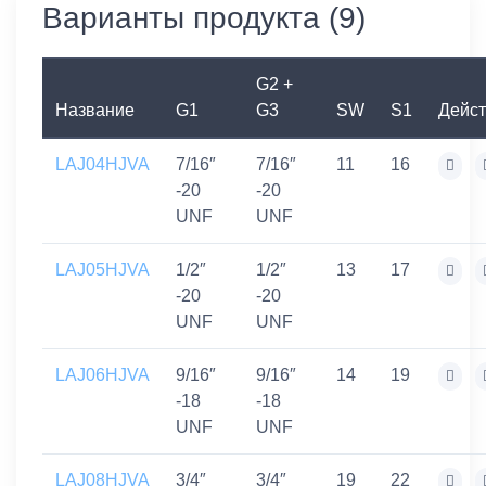
Варианты продукта (9)
G2 +
Название
G1
G3
SW
S1
Дейс
LAJ04HJVA
7/16″
7/16″
11
16
-20
-20
UNF
UNF
LAJ05HJVA
1/2″
1/2″
13
17
-20
-20
UNF
UNF
LAJ06HJVA
9/16″
9/16″
14
19
-18
-18
UNF
UNF
LAJ08HJVA
3/4″
3/4″
19
22