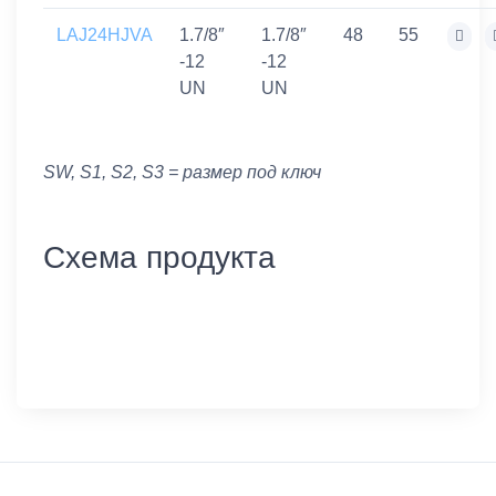
LAJ24HJVA
1.7/8″
1.7/8″
48
55
-12
-12
UN
UN
SW, S1, S2, S3 = размер под ключ
Схема продукта