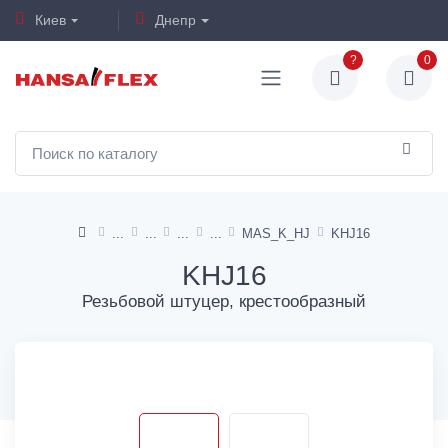
Киев
Днепр
?
0
MAS_K_HJ
KHJ16
KHJ16
Резьбовой штуцер, крестообразный