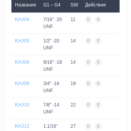
Название
G1 – G4
SW
Действия
KHJ04
7/16″ -20
11
UNF
KHJ05
1/2″ -20
14
UNF
KHJ06
9/16″ -18
14
UNF
KHJ08
3/4″ -16
19
UNF
KHJ10
7/8″ -14
22
UNF
KHJ12
1.1/16"
27